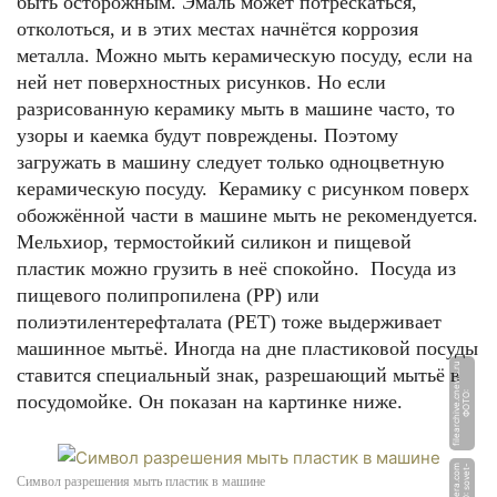
быть осторожным. Эмаль может потрескаться,
отколоться, и в этих местах начнётся коррозия
металла. Можно мыть керамическую посуду, если на
ней нет поверхностных рисунков. Но если
разрисованную керамику мыть в машине часто, то
узоры и каемка будут повреждены. Поэтому
загружать в машину следует только одноцветную
керамическую посуду. Керамику с рисунком поверх
обожжённой части в машине мыть не рекомендуется.
Мельхиор, термостойкий силикон и пищевой
пластик можно грузить в неё спокойно. Посуда из
пищевого полипропилена (РР) или
полиэтилентерефталата (РЕТ) тоже выдерживает
машинное мытьё. Иногда на дне пластиковой посуды
u
ставится специальный знак, разрешающий мытьё в
Ф
О
Т
О:
fil
e
a
r
c
hi
v
e.
c
n
e
w
s.
r
посудомойке. Он показан на картинке ниже.
m
Ф
О
Т
О:
s
o
v
e
t
-
i
n
g
e
n
e
r
a.
c
o
Символ разрешения мыть пластик в машине