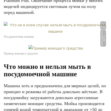
Platinum Plus. Окончание процесса мойки у многих
моделей индицируется световым лучом на полу
перед машиной.
u
Ф
О
Т
О:
h
o
f
f.
r
o
Посудомоечная машина
Ф
О
Т
О:
s
t
a
ti
c.
all.
p
r
o
m
Пример моющего средства
Что можно и нельзя мыть в
посудомоечной машине
Машина хоть и предназначена для мирных целей, но
принцип и режимы её работы довольно жёсткие. В
посудомойку загружаются довольно агрессивные
химические моющие средства. Мойка производится
горячей водой температурой в диапазоне от +50 до