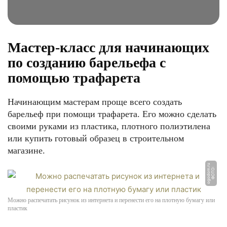
Мастер-класс для начинающих
по созданию барельефа с
помощью трафарета
Начинающим мастерам проще всего создать
барельеф при помощи трафарета. Его можно сделать
своими руками из пластика, плотного полиэтилена
или купить готовый образец в строительном
магазине.
u
Ф
О
Т
О:
o
g
o
d
o
m.
r
Можно распечатать рисунок из интернета и перенести его на плотную бумагу или
пластик