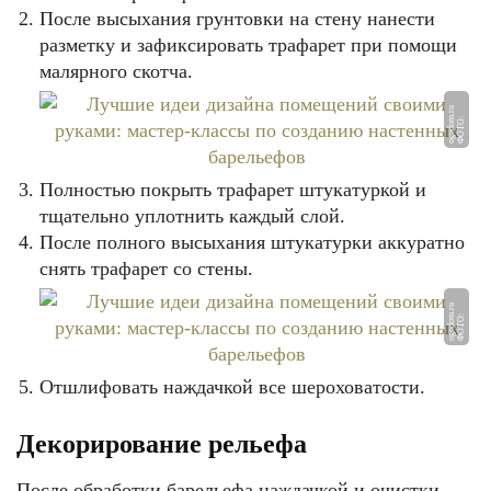
После высыхания грунтовки на стену нанести
разметку и зафиксировать трафарет при помощи
малярного скотча.
u
Ф
О
Т
О:
o
g
o
d
o
m.
r
Полностью покрыть трафарет штукатуркой и
тщательно уплотнить каждый слой.
После полного высыхания штукатурки аккуратно
снять трафарет со стены.
u
Ф
О
Т
О:
o
g
o
d
o
m.
r
Отшлифовать наждачкой все шероховатости.
Декорирование рельефа
После обработки барельефа наждачкой и очистки