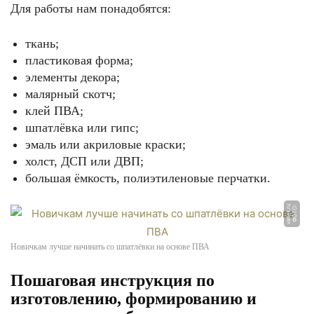
Для работы нам понадобятся:
ткань;
пластиковая форма;
элементы декора;
малярный скотч;
клей ПВА;
шпатлёвка или гипс;
эмаль или акриловые краски;
холст, ДСП или ДВП;
большая ёмкость, полиэтиленовые перчатки.
u
Ф
О
Т
О:
v
a
t
e
t.
r
Новичкам лучше начинать со шпатлёвки на основе ПВА
Пошаговая инструкция по
изготовлению, формированию и