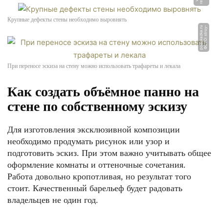
Крупные дефекты стены необходимо выровнять
u
Ф
О
Т
О:
s
t
r
o
y
-
p
o
d
s
k
a
z
k
a.
r
При переносе эскиза на стену можно использовать трафареты и лекала
Как создать объёмное панно на
стене по собственному эскизу
Для изготовления эксклюзивной композиции
необходимо продумать рисунок или узор и
подготовить эскиз. При этом важно учитывать общее
оформление комнаты и оттеночные сочетания.
Работа довольно кропотливая, но результат того
стоит. Качественный барельеф будет радовать
владельцев не один год.