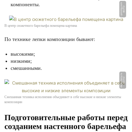
компоненты.
m
Ф
О
Т
О:
i.
pi
ni
m
g.
c
o
В центр сюжетного барельефа помещена картина
По технике лепки композиции бывают:
высокими;
низкими;
смешанными.
u
Ф
О
Т
О:
d
el
ai
s
t
e
n
y.
r
Смешанная техника исполнения объединяет в себе высокие и низкие элементы
композиции
Подготовительные работы перед
созданием настенного барельефа