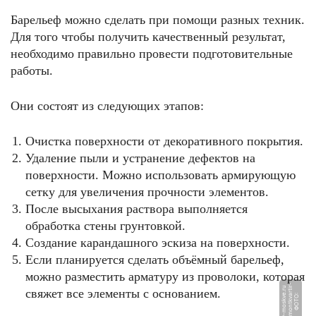
Барельеф можно сделать при помощи разных техник.
Для того чтобы получить качественный результат,
необходимо правильно провести подготовительные
работы.
Они состоят из следующих этапов:
Очистка поверхности от декоративного покрытия.
Удаление пыли и устранение дефектов на
поверхности. Можно использовать армирующую
сетку для увеличения прочности элементов.
После высыхания раствора выполняется
обработка стены грунтовкой.
Создание карандашного эскиза на поверхности.
Если планируется сделать объёмный барельеф,
можно разместить арматуру из проволоки, которая
-
r
u
свяжет все элементы с основанием.
Ф
О
Т
О:
r
e
m
o
n
t
k
v
a
r
ti
v
-
m
o
s
k
v
e.
r