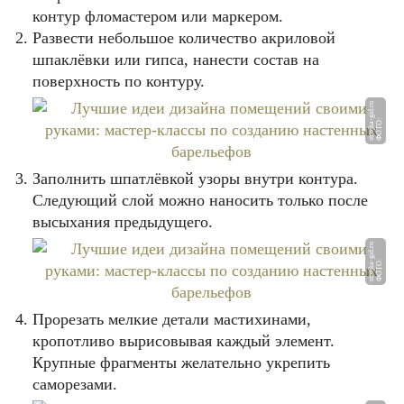
контур фломастером или маркером.
Развести небольшое количество акриловой
шпаклёвки или гипса, нанести состав на
поверхность по контуру.
u
Ф
О
Т
О:
st
r
oj
k
a
-
gi
d.
r
Заполнить шпатлёвкой узоры внутри контура.
Следующий слой можно наносить только после
высыхания предыдущего.
u
Ф
О
Т
О:
st
r
oj
k
a
-
gi
d.
r
Прорезать мелкие детали мастихинами,
кропотливо вырисовывая каждый элемент.
Крупные фрагменты желательно укрепить
саморезами.