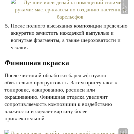
u
Ф
О
Т
О:
st
r
oj
k
a
-
gi
d.
r
После полного высыхания композиции предельно
аккуратно зачистить наждачкой выпуклые и
вогнутые фрагменты, а также шероховатости и
уголки.
Финишная окраска
После чистовой обработки барельеф нужно
обязательно прогрунтовать. Затем приступают к
тонировке, лакированию, росписи или
окрашиванию. Финишная отделка увеличит
сопротивляемость композиции к воздействию
влажности и сделает картину более
привлекательной.
Ф
О
О:
st
r
oj
a
-
gi
d.
r