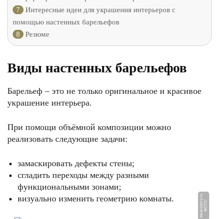
7
Интересные идеи для украшения интерьеров с
помощью настенных барельефов
8
Резюме
Виды настенных барельефов
Барельеф – это не только оригинальное и красивое
украшение интерьера.
При помощи объёмной композиции можно
реализовать следующие задачи:
замаскировать дефекты стены;
сгладить переходы между разными
функциональными зонами;
визуально изменить геометрию комнаты.
u
Ф
О
Т
О:
d
el
ai
s
t
e
n
y.
r