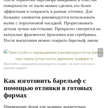
поверхности от пыли можно сделать его более
эффектным и покрасить в разные оттенки. Для
больших элементов рекомендуется использовать
валик с поролоновой насадкой. Прорисовывать
детали лучше кисточками. Прекрасно смотрится на
выпуклых фрагментах бронзовка или серебрянка.
После высыхания можно покрыть барельеф лаком.
u
Ф
О
Т
О:
v
a
t
e
t.
r
Приступать к окрашиванию рекомендуется не ранее, чем через сутки после
удаления трафарета
Как изготовить барельеф с
помощью отливки в готовых
формах
Применение форм для заливки значительно