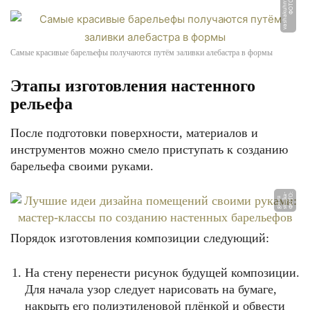
m
Ф
О
Т
О:
v
a
s
h
a
k
u
h
n
y
a.
c
o
Самые красивые барельефы получаются путём заливки алебастра в формы
Этапы изготовления настенного
рельефа
После подготовки поверхности, материалов и
инструментов можно смело приступать к созданию
барельефа своими руками.
Ф
О
О:
st
r
oj
a
-
gi
d.
r
Т
k
u
Порядок изготовления композиции следующий:
На стену перенести рисунок будущей композиции.
Для начала узор следует нарисовать на бумаге,
накрыть его полиэтиленовой плёнкой и обвести