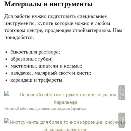
Материалы и инструменты
Для работы нужно подготовить специальные
инструменты, купить которые можно в любом
торговом центре, продающем стройматериалы. Нам
понадобятся:
ёмкость для раствора;
абразивные губки;
мастихины, шпатели и кельмы;
наждачка, малярный скотч и кисти;
карандаш и трафареты.
u
Ф
О
Т
О:
s
t
r
o
y
c
hi
k.
r
Основной набор инструментов для создания барельефа
u
Ф
О
Т
О:
s
t
r
o
y
c
hi
k.
r