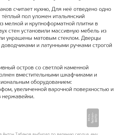
аков считает кухню, Для неё отведено одно
 тёплый пол уложен итальянский
з мелкой и крупноформатной плитки в
вух стен установили массивную мебель из
ули украшены матовым стеклом. Дверцы
доводчиками и латунными ручками строгой
ивный остров со светлой каменной
ополнен вместительными шкафчиками и
сиональным оборудованием:
ом, увеличенной варочной поверхностью и
 нержавейки.
-
Ф
О
Т
:
f
a
s
hi
o
n
i
n
t.
r
О
u
 Антон Табаков выбирал по велению сердца, ему