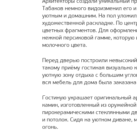
Архитекторы создали уникальный пр
Табаков немного видоизменил его и 
уютным и домашним. На пол уложил
художественной раскладке. По цент
цветных фрагментов. Для оформлен
нежной персиковой гамме, которую 
молочного цвета.
Перед дверью построили невысокий
такому приёму гостиная визуально 
уютную зону отдыха с большим угло
вся мебель для дома была заказана 
Гостиную украшает оригинальный ар
камин, изготовленный из оружейной
пирокерамическими стеклянными дв
и потолок. Сидя на уютном диване, 
огонь.