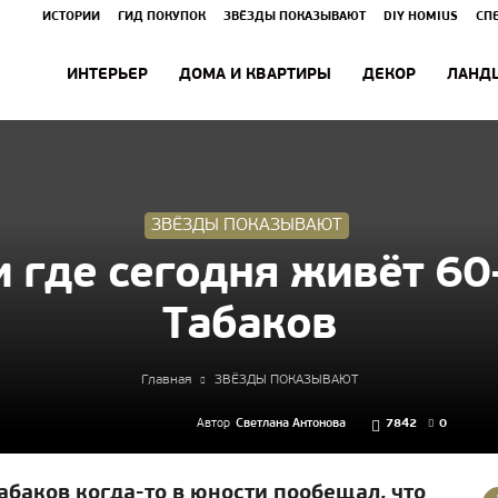
ИСТОРИИ
ГИД ПОКУПОК
ЗВЁЗДЫ ПОКАЗЫВАЮТ
DIY HOMIUS
СП
ИНТЕРЬЕР
ДОМА И КВАРТИРЫ
ДЕКОР
ЛАНД
ЗВЁЗДЫ ПОКАЗЫВАЮТ
и где сегодня живёт 60
Табаков
Главная
ЗВЁЗДЫ ПОКАЗЫВАЮТ
Автор
Светлана Антонова
7842
0
абаков когда-то в юности пообещал, что