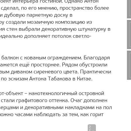
оект интерьера гостиной. Однако Антон
сделал, по его мнению, пространство более
и дубовую паркетную доску в
ру создали мозаичную композицию из
ия стен выбрали декоративную штукатурку в
идеально дополняет потолок светло-
 балкон с кованым ограждением. Благодаря
кажется ещё просторнее. Рядом обустроили
вым диваном сиреневого цвета. Практически
по эскизам Антона Табакова в Китае.
т-объект – нанотехнологичный островной
 стали графитового оттенка. Очаг дополнен
ерцами и декоративными накладками на пол
можно часами наблюдать за тем, как горит