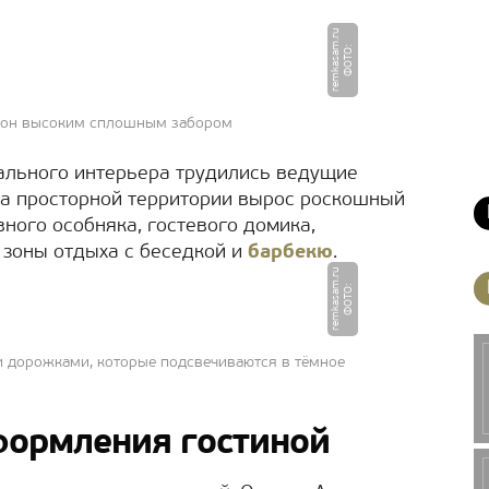
u
Ф
О
Т
О
:
r
e
m
k
a
s
a
m.
r
орон высоким сплошным забором
ального интерьера трудились ведущие
на просторной территории вырос роскошный
ного особняка, гостевого домика,
 зоны отдыха с беседкой и
барбекю
.
u
Ф
О
Т
О
:
r
e
m
k
a
s
a
m.
r
 дорожками, которые подсвечиваются в тёмное
формления гостиной