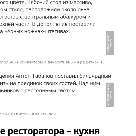
го цвета. Рабочий стол из массива,
ом стиле, расположили около окна.
 люстра с центральным абажуром и
хней части. В дополнение поставили
а чёрных ножках-штативах.
m
Ф
О
Т
О
:
li
v
e
j
o
u
r
n
a
l.
c
o
напольные конвекторы с декоративными решётками
дения Антон Табаков поставил бильярдный
сить на поединок своих гостей. Над ним
u
ьников с рассеянным светом.
Ф
О
Т
О
:
p
h
o
t
o
h
e
r
o
e
s.
r
крашены витражным стеклом
 ресторатора – кухня