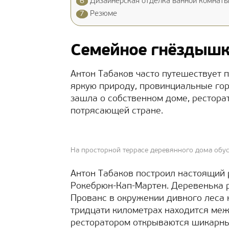
6
Дизайнерская отделка ванной комнаты
7
Резюме
Семейное гнёздышк
Антон Табаков часто путешествует п
яркую природу, провинциальные гор
зашла о собственном доме, рестора
потрясающей стране.
На просторной террасе деревянного дома обу
Антон Табаков построил настоящий 
Рокебрюн-Кап-Мартен. Деревенька 
Прованс в окружении дивного леса н
тридцати километрах находится меж
ресторатором открываются шикарны