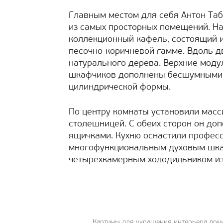
Главным местом для себя Антон Таб
из самых просторных помещений. На
коллекционный кафель, состоящий и
песочно-коричневой гамме. Вдоль д
натурального дерева. Верхние мод
шкафчиков дополнены бесшумными 
цилиндрической формы.
По центру комнаты установили масс
столешницей. С обеих сторон он д
ящичками. Кухню оснастили профес
многофункциональным духовым шкаф
четырёхкамерным холодильником из
Картины для украшения интерьера дома