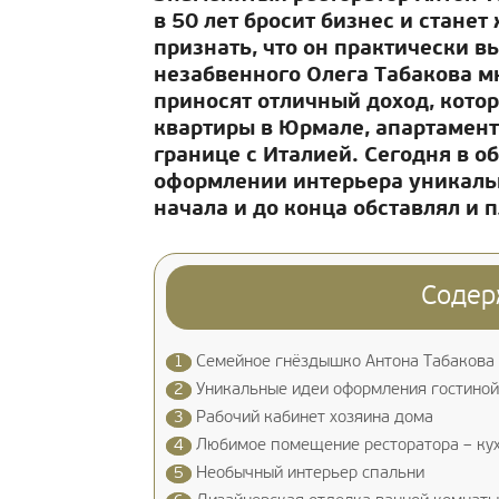
в 50 лет бросит бизнес и станет
признать, что он практически 
незабвенного Олега Табакова м
приносят отличный доход, кото
квартиры в Юрмале, апартамен
границе с Италией. Сегодня в о
оформлении интерьера уникальн
начала и до конца обставлял и 
Содер
1
Семейное гнёздышко Антона Табакова
2
Уникальные идеи оформления гостиной
3
Рабочий кабинет хозяина дома
4
Любимое помещение ресторатора – ку
5
Необычный интерьер спальни