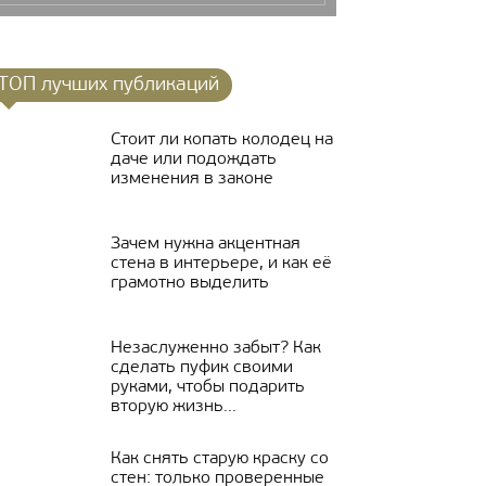
ТОП лучших публикаций
Стоит ли копать колодец на
даче или подождать
изменения в законе
Зачем нужна акцентная
стена в интерьере, и как её
грамотно выделить
Незаслуженно забыт? Как
сделать пуфик своими
руками, чтобы подарить
вторую жизнь...
Как снять старую краску со
стен: только проверенные