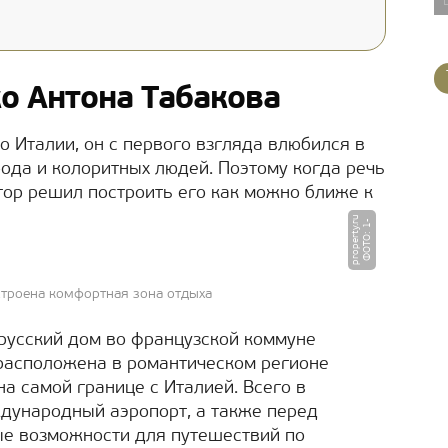
о Антона Табакова
о Италии, он с первого взгляда влюбился в
ода и колоритных людей. Поэтому когда речь
тор решил построить его как можно ближе к
u
Ф
О
Т
О
:
1
-
p
r
o
p
e
r
t
y.
r
строена комфортная зона отдыха
русский дом во французской коммуне
расположена в романтическом регионе
а самой границе с Италией. Всего в
дународный аэропорт, а также перед
е возможности для путешествий по