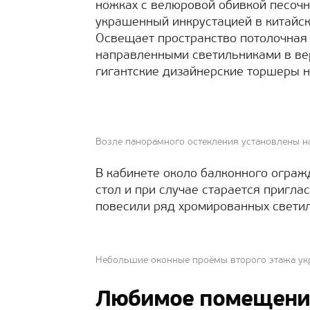
ножках с велюровой обивкой песочно
украшенный инкрустацией в китайск
Освещает пространство потолочная
направленными светильниками в вер
гигантские дизайнерские торшеры н
Возле панорамного остекления установлены 
В кабинете около балконного ограж
стол и при случае старается пригла
повесили ряд хромированных светил
Небольшие оконные проёмы второго этажа у
Любимое помещение