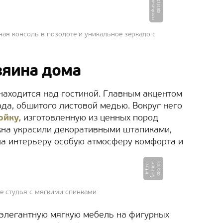
u
Ф
О
Т
О
:
r
e
m
k
a
s
a
m.
r
ая консоль в позолоте и уникальное зеркало с
зяина дома
находится над гостиной. Главным акцентом
а, обшитого листовой медью. Вокруг него
ойку
, изготовленную из ценных пород
на украсили декоративными штапиками,
ла интерьеру особую атмосферу комфорта и
-
Ф
О
Т
:
f
a
s
hi
o
n
i
n
t.
r
О
u
е стулья с мягкими спинками
 элегантную мягкую мебель на фигурных