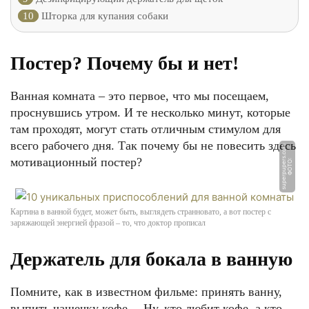
10
Шторка для купания собаки
Постер? Почему бы и нет!
Ванная комната – это первое, что мы посещаем,
проснувшись утром. И те несколько минут, которые
там проходят, могут стать отличным стимулом для
всего рабочего дня. Так почему бы не повесить здесь
m
мотивационный постер?
Ф
О
Т
О:
s
u
p
e
r
p
u
p
e
r
s.
c
o
Картина в ванной будет, может быть, выглядеть странновато, а вот постер с
заряжающей энергией фразой – то, что доктор прописал
Держатель для бокала в ванную
Помните, как в известном фильме: принять ванну,
выпить чашечку кофе… Ну, кто любит кофе, а кто –