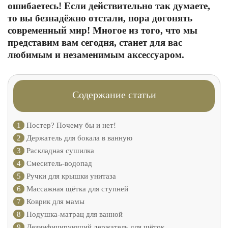
ошибаетесь! Если действительно так думаете,
то вы безнадёжно отстали, пора догонять
современный мир! Многое из того, что мы
представим вам сегодня, станет для вас
любимым и незаменимым аксессуаром.
Содержание статьи
1
Постер? Почему бы и нет!
2
Держатель для бокала в ванную
3
Раскладная сушилка
4
Смеситель-водопад
5
Ручки для крышки унитаза
6
Массажная щётка для ступней
7
Коврик для мамы
8
Подушка-матрац для ванной
9
Дезинфицирующий держатель для щёток