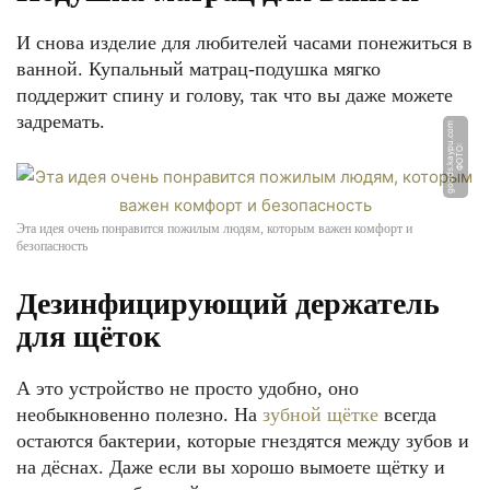
И снова изделие для любителей часами понежиться в
ванной. Купальный матрац-подушка мягко
поддержит спину и голову, так что вы даже можете
задремать.
m
Ф
О
Т
О:
g
o
o
d
s.
k
a
y
p
u.
c
o
Эта идея очень понравится пожилым людям, которым важен комфорт и
безопасность
Дезинфицирующий держатель
для щёток
А это устройство не просто удобно, оно
необыкновенно полезно. На
зубной щётке
всегда
остаются бактерии, которые гнездятся между зубов и
на дёснах. Даже если вы хорошо вымоете щётку и