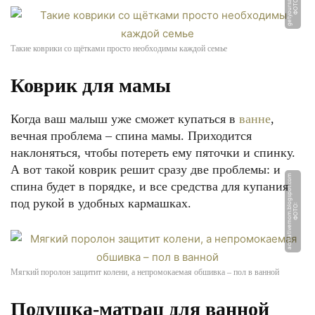
u
Ф
О
Т
О:
g
e
t
y
o
u
r
s
al
e.
r
Такие коврики со щётками просто необходимы каждой семье
Коврик для мамы
Когда ваш малыш уже сможет купаться в
ванне
,
вечная проблема – спина мамы. Приходится
наклоняться, чтобы потереть ему пяточки и спинку.
А вот такой коврик решит сразу две проблемы: и
m
спина будет в порядке, и все средства для купания
под рукой в удобных кармашках.
Ф
О
Т
О:
a
c
r
e
a
ti
v
e
m
o
m.
bl
o
g
s
p
o
t.
c
o
Мягкий поролон защитит колени, а непромокаемая обшивка – пол в ванной
Подушка-матрац для ванной