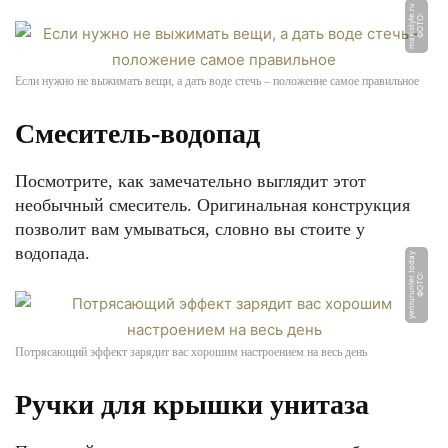
u
Ф
О
Т
О:
m
a
xi
s
t
yl
e.
r
Если нужно не выжимать вещи, а дать воде стечь – положение самое правильное
Смеситель-водопад
Посмотрите, как замечательно выглядит этот
необычный смеситель. Оригинальная конструкция
позволит вам умываться, словно вы стоите у
водопада.
y
Ф
О
Т
О:
y
e
ni
u
r
u
nl
e
r.
t
o
d
a
Потрясающий эффект зарядит вас хорошим настроением на весь день
Ручки для крышки унитаза