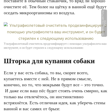
поставите в обычный стаканчик, то вряд ли хорошо
очистите её. Тем более на щётку в ванной ещё будут
оседать микроорганизмы из воздуха.
g
Ф
О
Т
О:
1
3
3
0
4
6
1
4
2
0.
r
s
c.
c
d
n
7
7.
o
r
Ультрафиолетовый очиститель продезинфицирует с помощью ультрафиолета ваш
инструмент, и он будет стерилен к следующему использованию
Шторка для купания собаки
Если у вас есть собака, то вы, скорее всего,
купаетесь вместе с ней. Не в прямом смысле,
конечно, но то, что мокрыми будут все – это точно.
И даже если ваш пёс будет стоять очень смирно, как
только вы отвлечётесь, он инстинктивно
встряхнётся. Есть отличная идея, как уберечь стены
ванной и вас самих от брызг.