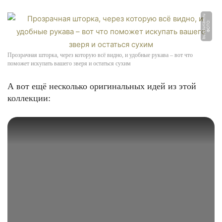
u
Ф
О
Т
О:
b
u
z
z
t
u
ri
z
m.
r
Прозрачная шторка, через которую всё видно, и удобные рукава – вот что
поможет искупать вашего зверя и остаться сухим
А вот ещё несколько оригинальных идей из этой
коллекции: