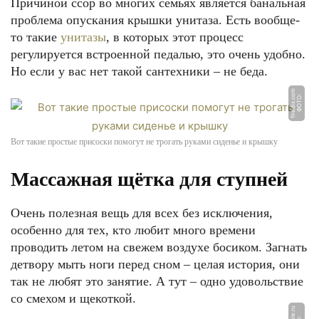
Причиной ссор во многих семьях является банальная
проблема опускания крышки унитаза. Есть вообще-
то такие
унитазы
, в которых этот процесс
регулируется встроенной педалью, это очень удобно.
Но если у вас нет такой сантехники – не беда.
m
Ф
О
Т
О:
fi
r
e
di
s.
c
o
Вот такие простые присоски помогут не трогать руками сиденье и крышку
Массажная щётка для ступней
Очень полезная вещь для всех без исключения,
особенно для тех, кто любит много времени
проводить летом на свежем воздухе босиком. Загнать
детвору мыть ноги перед сном – целая история, они
так не любят это занятие. А тут – одно удовольствие
со смехом и щекоткой.