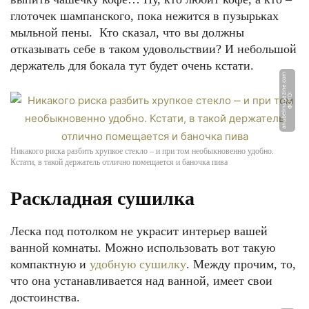
глоточек шампанского, пока нежится в пузырьках
мыльной пены. Кто сказал, что вы должны
отказывать себе в таком удовольствии? И небольшой
держатель для бокала тут будет очень кстати.
m
Ф
О
Т
О:
a
n
a
b
el
m
a
g
a
zi
n
e.
c
o
Никакого риска разбить хрупкое стекло ‒ и при том необыкновенно удобно.
Кстати, в такой держатель отлично помещается и баночка пива
Раскладная сушилка
Леска под потолком не украсит интерьер вашей
ванной комнаты. Можно использовать вот такую
компактную и
удобную сушилку
. Между прочим, то,
что она устанавливается над ванной, имеет свои
достоинства.