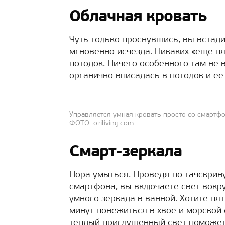
Облачная кровать
Чуть только проснувшись, вы встали
мгновенно исчезла. Никаких «ещё п
потолок. Ничего особенного там не
органично вписалась в потолок и её
Управляется умная кровать просто со смартф
ФОТО: oriliving.com
Смарт-зеркала
Пора умыться. Проведя по тачскрин
смартфона, вы включаете свет вокр
умного зеркала в ванной. Хотите пя
минут понежиться в хвое и морской
тёплый приглушённый свет поможе