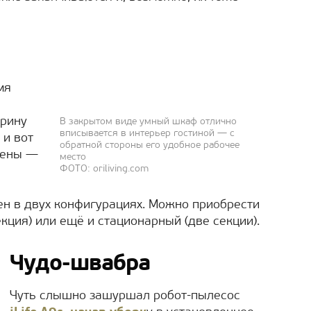
мя
крину
В закрытом виде умный шкаф отлично
вписывается в интерьер гостиной ― с
 и вот
обратной стороны его удобное рабочее
тены ―
место
ФОТО: oriliving.com
н в двух конфигурациях. Можно приобрести
кция) или ещё и стационарный (две секции).
Чудо-швабра
Чуть слышно зашуршал робот-пылесос