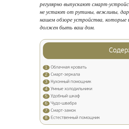
регулярно выпускают смарт-устройс
не устают от рутины, вежливы, дар
нашем обзоре устройства, которые 
должен быть ваш дом.
Содер
1
Облачная кровать
2
Смарт-зеркала
3
Кухонный помощник
4
Умные холодильники
5
Удобный шкаф
6
Чудо-швабра
7
Смарт-замок
8
Естественный помощник