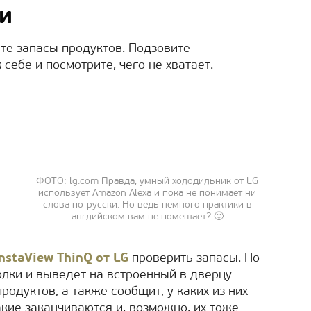
и
ьте запасы продуктов. Подзовите
 себе и посмотрите, чего не хватает.
ФОТО: lg.com Правда, умный холодильник от LG
использует Amazon Alexa и пока не понимает ни
слова по-русски. Но ведь немного практики в
английском вам не помешает? 🙂
InstaView ThinQ от LG
проверить запасы. По
олки и выведет на встроенный в дверцу
родуктов, а также сообщит, у каких из них
акие заканчиваются и, возможно, их тоже