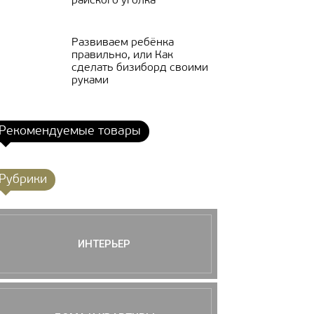
райского уголка
Развиваем ребёнка
правильно, или Как
сделать бизиборд своими
руками
Рекомендуемые товары
Рубрики
ИНТЕРЬЕР