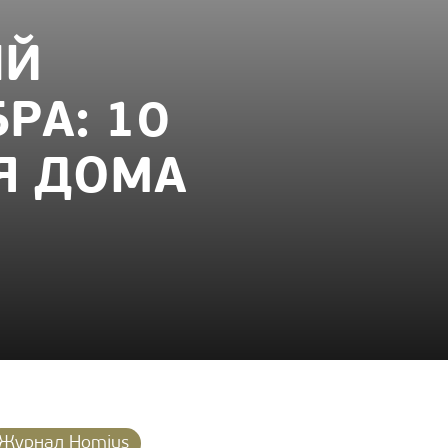
ЫЙ
РА: 10
Я ДОМА
Журнал Homius