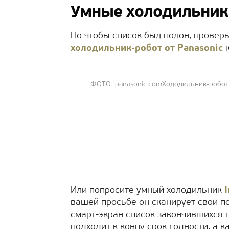
Умные холодильник
Но чтобы список был полон, провер
холодильник-робот от Panasonic
к
ФОТО: panasonic.comХолодильник-робот
Или попросите умный холодильник
вашей просьбе он сканирует свои п
смарт-экран список закончившихся п
подходит к концу срок годности, а к