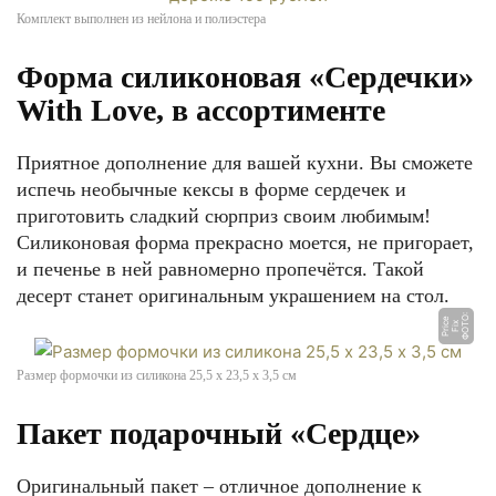
Комплект выполнен из нейлона и полиэстера
Форма силиконовая «Сердечки»
With Love, в ассортименте
Приятное дополнение для вашей кухни. Вы сможете
испечь необычные кексы в форме сердечек и
приготовить сладкий сюрприз своим любимым!
Силиконовая форма прекрасно моется, не пригорает,
и печенье в ней равномерно пропечётся. Такой
десерт станет оригинальным украшением на стол.
Ф
О
О:
Fi
P
ri
e
Т
x
c
Размер формочки из силикона 25,5 х 23,5 х 3,5 см
Пакет подарочный «Сердце»
Оригинальный пакет – отличное дополнение к