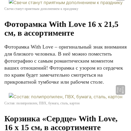
Свечи станут приятным дополнением к празднику
Фоторамка With Love 16 х 21,5
см, в ассортименте
Фоторамка With Love – оригинальный знак внимания
для близкого человека. В неё можно поместить
фотографию с самым романтическим моментом
ваших отношений! Фоторамка с узором из сердечек
по краям будет замечательно смотреться на
прикроватной тумбочке или рабочем столе.
Ф
О
О:
Fi
P
ri
e
Т
x
c
Состав: полипропилен, ПВХ, бумага, сталь, картон
Корзинка «Сердце» With Love,
16 х 15 см, в ассортименте