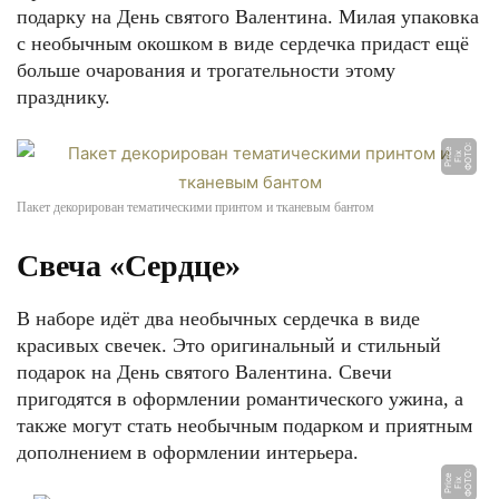
подарку на День святого Валентина. Милая упаковка
с необычным окошком в виде сердечка придаст ещё
больше очарования и трогательности этому
празднику.
Ф
О
О:
Fi
P
ri
e
Т
x
c
Пакет декорирован тематическими принтом и тканевым бантом
Свеча «Сердце»
В наборе идёт два необычных сердечка в виде
красивых свечек. Это оригинальный и стильный
подарок на День святого Валентина. Свечи
пригодятся в оформлении романтического ужина, а
также могут стать необычным подарком и приятным
дополнением в оформлении интерьера.
Ф
О
О:
Fi
P
ri
e
Т
x
c