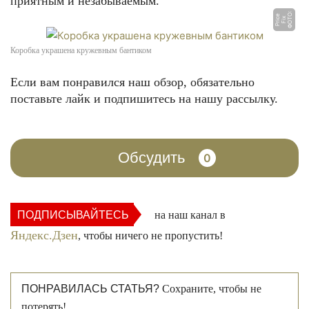
приятным и незабываемым.
Ф
О
О:
Fi
P
ri
e
Т
x
c
Коробка украшена кружевным бантиком
Если вам понравился наш обзор, обязательно
поставьте лайк и подпишитесь на нашу рассылку.
Обсудить
0
ПОДПИСЫВАЙТЕСЬ
на наш канал в
Яндекс.Дзен
, чтобы ничего не пропустить!
ПОНРАВИЛАСЬ СТАТЬЯ?
Сохраните, чтобы не
потерять!