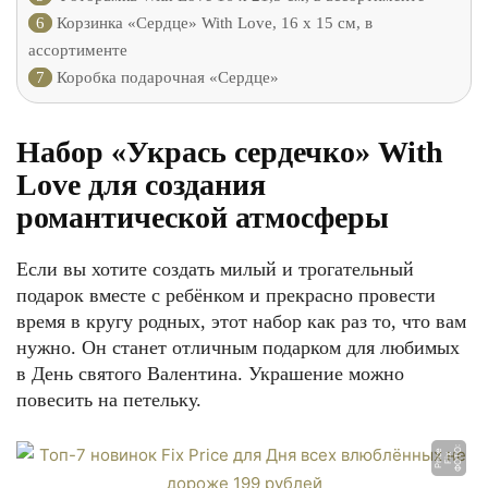
6
Корзинка «Сердце» With Love, 16 х 15 см, в
ассортименте
7
Коробка подарочная «Сердце»
Набор «Укрась сердечко» With
Love для создания
романтической атмосферы
Если вы хотите создать милый и трогательный
подарок вместе с ребёнком и прекрасно провести
время в кругу родных, этот набор как раз то, что вам
нужно. Он станет отличным подарком для любимых
в День святого Валентина. Украшение можно
повесить на петельку.
Ф
О
О:
Fi
P
ri
e
Т
x
c