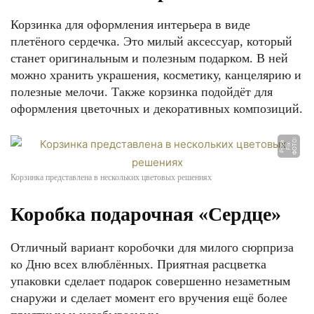
Корзинка для оформления интерьера в виде
плетёного сердечка. Это милый аксессуар, который
станет оригинальным и полезным подарком. В ней
можно хранить украшения, косметику, канцелярию и
полезные мелочи. Также корзинка подойдёт для
оформления цветочных и декоративных композиций.
Ф
О
О:
Fi
P
ri
e
Т
x
c
Корзинка представлена в нескольких цветовых решениях
Коробка подарочная «Сердце»
Отличный вариант коробочки для милого сюрприза
ко Дню всех влюблённых. Приятная расцветка
упаковки сделает подарок совершенно незаметным
снаружи и сделает момент его вручения ещё более