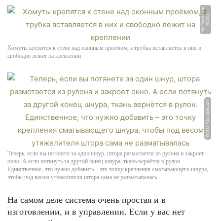
m
Ф
О
Т
О:
Y
o
u
T
u
b
e.
c
o
Хомуты крепятся к стене над оконным проёмом, а трубка вставляется в них и
свободно лежит на креплении
ФОТО: YouTube.com
Теперь, если вы потянете за один шнур, штора размотается из рулона и закроет
окно. А если потянуть за другой конец шнура, ткань вернётся в рулон.
Единственное, что нужно добавить – это точку крепления сматывающего шнура,
чтобы под весом утяжелителя штора сама не разматывалась
На самом деле система очень простая и в
изготовлении, и в управлении. Если у вас нет