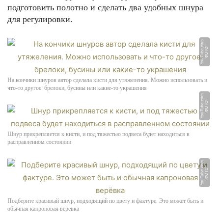
подготовить полотно и сделать два удобных шнура
для регулировки.
m
Ф
О
Т
О:
Y
o
u
T
u
b
e.
c
o
На кончики шнуров автор сделала кисти для утяжеления. Можно использовать и
что-то другое: брелоки, бусины или какие-то украшения
m
Ф
О
Т
О:
Y
o
u
T
u
b
e.
c
o
Шнур прикрепляется к кисти, и под тяжестью подвеса будет находиться в
расправленном состоянии
m
Ф
О
Т
О:
Y
o
u
T
u
b
e.
c
o
Подберите красивый шнур, подходящий по цвету и фактуре. Это может быть и
обычная капроновая верёвка