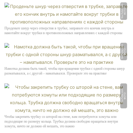
m
Ф
О
Т
О:
Y
o
u
T
u
b
e.
c
o
Проденьте шнур через отверстия в трубке, заправьте его кончик внутрь и
намотайте вокруг трубки в противоположных направлениях с каждой стороны
m
Ф
О
Т
О:
Y
o
u
T
u
b
e.
c
o
Намотка должна быть такой, чтобы при вращении трубки с одной стороны шнур
разматывался, а с другой – наматывался. Проверьте это на практике
m
Ф
О
Т
О:
Y
o
u
T
u
b
e.
c
o
Чтобы закрепить трубку со шторой на стене, вам потребуются хомуты или
подходящие по размеру кольца. Трубка должна свободно вращаться внутри
хомута, ничто не должно ей мешать, это важно