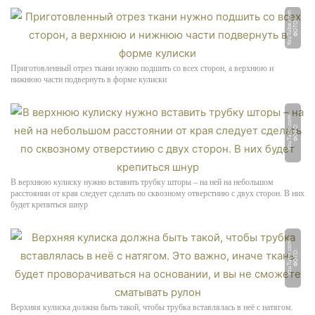
m
Ф
О
Т
О:
Y
o
u
T
u
b
e.
c
o
Приготовленный отрез ткани нужно подшить со всех сторон, а верхнюю и
нижнюю части подвернуть в форме кулиски
m
Ф
О
Т
О:
Y
o
u
T
u
b
e.
c
o
В верхнюю кулиску нужно вставить трубку шторы – на ней на небольшом
расстоянии от края следует сделать по сквозному отверстиию с двух сторон. В них
будет крепиться шнур
m
Ф
О
Т
О:
Y
o
u
T
u
b
e.
c
o
Верхняя кулиска должна быть такой, чтобы трубка вставлялась в неё с натягом.