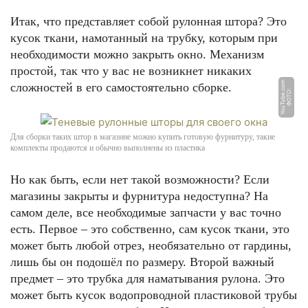
Итак, что представляет собой рулонная штора? Это
кусок ткани, намотанный на трубку, которым при
необходимости можно закрыть окно. Механизм
простой, так что у вас не возникнет никаких
m
сложностей в его самостоятельно сборке.
Ф
О
Т
О:
Y
o
u
T
u
b
e.
c
o
Для сборки таких штор в магазине можно купить готовую фурнитуру, такие
комплекты продаются и обычно выполнены из пластика
Но как быть, если нет такой возможности? Если
магазины закрыты и фурнитура недоступна? На
самом деле, все необходимые запчасти у вас точно
есть. Первое – это собственно, сам кусок ткани, это
может быть любой отрез, необязательно от гардины,
лишь бы он подошёл по размеру. Второй важный
предмет – это трубка для наматывания рулона. Это
может быть кусок водопроводной пластиковой трубы