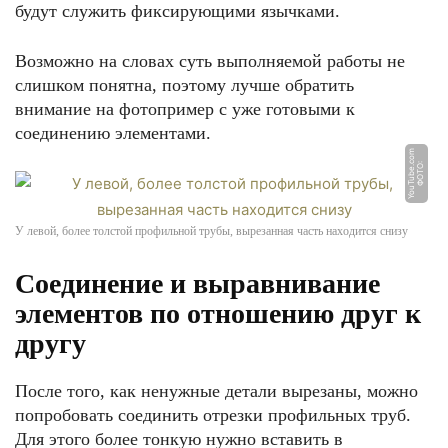
будут служить фиксирующими язычками.
Возможно на словах суть выполняемой работы не
слишком понятна, поэтому лучше обратить
внимание на фотопример с уже готовыми к
соединению элементами.
m
Ф
О
Т
О:
Y
o
u
T
u
b
e.
c
o
У левой, более толстой профильной трубы, вырезанная часть находится снизу
Соединение и выравнивание
элементов по отношению друг к
другу
После того, как ненужные детали вырезаны, можно
попробовать соединить отрезки профильных труб.
Для этого более тонкую нужно вставить в