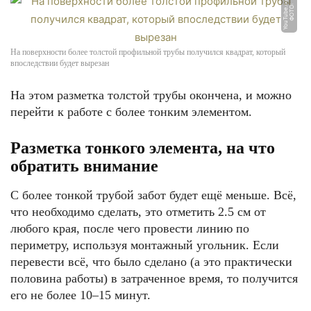
m
Ф
О
Т
О:
Y
o
u
T
u
b
e.
c
o
На поверхности более толстой профильной трубы получился квадрат, который
впоследствии будет вырезан
На этом разметка толстой трубы окончена, и можно
перейти к работе с более тонким элементом.
Разметка тонкого элемента, на что
обратить внимание
С более тонкой трубой забот будет ещё меньше. Всё,
что необходимо сделать, это отметить 2.5 см от
любого края, после чего провести линию по
периметру, используя монтажный угольник. Если
перевести всё, что было сделано (а это практически
половина работы) в затраченное время, то получится
его не более 10–15 минут.