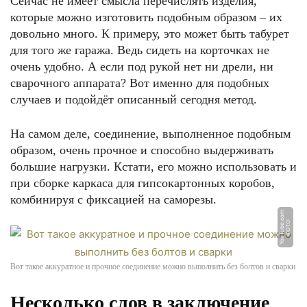
Сейчас не имеет смысла перечислять изделия,
которые можно изготовить подобным образом – их
довольно много. К примеру, это может быть табурет
для того же гаража. Ведь сидеть на корточках не
очень удобно. А если под рукой нет ни дрели, ни
сварочного аппарата? Вот именно для подобных
случаев и подойдёт описанный сегодня метод.
На самом деле, соединение, выполненное подобным
образом, очень прочное и способно выдерживать
большие нагрузки. Кстати, его можно использовать и
при сборке каркаса для гипсокартонных коробов,
комбинируя с фиксацией на саморезы.
m
Ф
О
Т
О:
Y
o
u
T
u
b
e.
c
o
Вот такое аккуратное и прочное соединение можно выполнить без болтов и сварки
Несколько слов в заключение