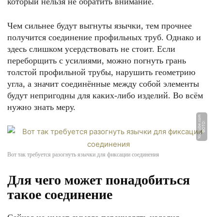
который нельзя не обратить внимание.
Чем сильнее будут выгнуты язычки, тем прочнее
получится соединение профильных труб. Однако и
здесь слишком усердствовать не стоит. Если
переборщить с усилиями, можно погнуть грань
толстой профильной трубы, нарушить геометрию
угла, а значит соединённые между собой элементы
будут непригодны для каких-либо изделий. Во всём
нужно знать меру.
m
Ф
О
Т
О:
Y
o
u
T
u
b
e.
c
o
Вот так требуется разогнуть язычки для фиксации соединения
Для чего может понадобиться
такое соединение