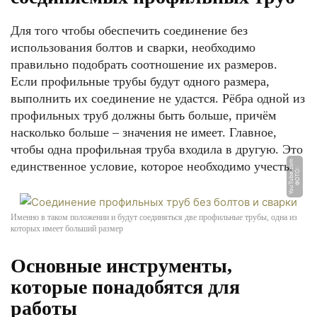
Для того чтобы обеспечить соединение без
использования болтов и сварки, необходимо
правильно подобрать соотношение их размеров.
Если профильные трубы будут одного размера,
выполнить их соединение не удастся. Рёбра одной из
профильных труб должны быть больше, причём
насколько больше – значения не имеет. Главное,
чтобы одна профильная труба входила в другую. Это
m
единственное условие, которое необходимо учесть.
Ф
О
Т
О:
Y
o
u
T
u
b
e.
c
o
Именно в таком положении и будут соединяться две профильные трубы, одна из
которых имеет больший размер
Основные инструменты,
которые понадобятся для
работы