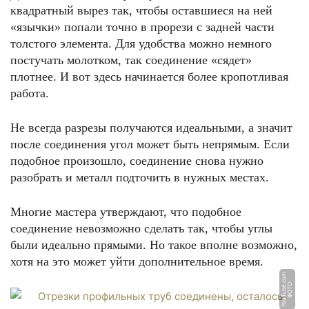
квадратный вырез так, чтобы оставшиеся на ней
«язычки» попали точно в прорези с задней части
толстого элемента. Для удобства можно немного
постучать молотком, так соединение «сядет»
плотнее. И вот здесь начинается более кропотливая
работа.
Не всегда разрезы получаются идеальными, а значит
после соединения угол может быть непрямым. Если
подобное произошло, соединение снова нужно
разобрать и металл подточить в нужных местах.
Многие мастера утверждают, что подобное
соединение невозможно сделать так, чтобы углы
были идеально прямыми. Но такое вполне возможно,
хотя на это может уйти дополнительное время.
m
Ф
О
Т
О:
Y
o
u
T
u
b
e.
c
o