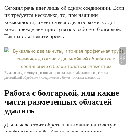
Сегодня речь идёт лишь об одном соединении. Если
их требуется несколько, то, при наличии
возможности, имеет смысл сделать разметку для
всех, прежде чем приступать к работе с болгаркой.
Так вы сэкономите время.
m
Ф
О
Т
О:
Y
o
u
T
u
b
e.
c
o
Буквально две минуты, и тонкая профильная труба размечена, готова к
дальнейшей обработке и соединению с более толстым элементом
Работа с болгаркой, или какие
части размеченных областей
удалить
Для начала стоит обратить внимание на толстую
профильную трубу. Как наверняка помнит