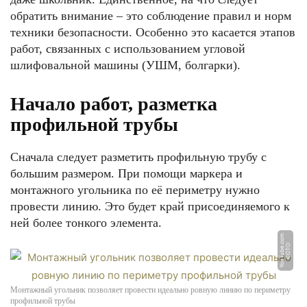
обратить внимание – это соблюдение правил и норм
техники безопасности. Особенно это касается этапов
работ, связанных с использованием угловой
шлифовальной машины (УШМ, болгарки).
Начало работ, разметка
профильной трубы
Сначала следует разметить профильную трубу с
большим размером. При помощи маркера и
монтажного угольника по её периметру нужно
провести линию. Это будет край присоединяемого к
ней более тонкого элемента.
m
Ф
О
Т
О:
Y
o
u
T
u
b
e.
c
o
Монтажный угольник позволяет провести идеально ровную линию по периметру
профильной трубы