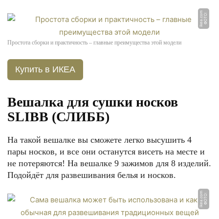
m
Ф
О
Т
О:
i
k
e
a.
c
o
Простота сборки и практичность – главные преимущества этой модели
Купить в ИКЕА
Вешалка для сушки носков
SLIBB (СЛИББ)
На такой вешалке вы сможете легко высушить 4
пары носков, и все они останутся висеть на месте и
не потеряются! На вешалке 9 зажимов для 8 изделий.
Подойдёт для развешивания белья и носков.
m
Ф
О
Т
О:
i
k
e
a.
c
o