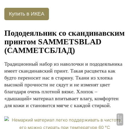
Купить в ИКЕА
Пододеяльник со скандинавским
принтом SAMMETSBLAD
(САММЕТСБЛАД)
Традиционный набор из наволочки и пододеяльника
имеет скандинавский принт. Такая расцветка как
будто переносит нас в старину. Ткани из хлопка
высокой прочности не сядут и не изменят цвет
благодаря очень плотной вязке. Хлопок –
«дышащий» материал впитывает влагу, комфортен
для кожи и становится мягче с каждой стиркой.
m
Ф
О
Т
О:
i
k
e
a.
c
o