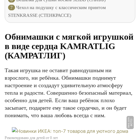
7
Чехол на подушку с классическим принтом
STENKRASSE (СТЕНКРАССЕ)
Обнимашки с мягкой игрушкой
в виде сердца KAMRATLIG
(КАМРАТЛИГ)
Такая игрушка не оставит равнодушным ни
взрослого, ни ребёнка. Обнимашки поднимут
настроение и создадут удивительную атмосферу
тепла и радости. Совершенно безопасный материал,
особенно для детей. Если ваш ребёнок плохо
засыпает, подарите ему такое сердечко, и он будет
понимать, что ваша любовь всегда с ним.
m
Ф
О
Т
О:
i
k
e
a.
c
o
Рекомендовано для детей от 0 лет