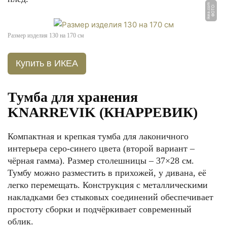
m
Ф
О
Т
О:
i
k
e
a.
c
o
Размер изделия 130 на 170 см
Купить в ИКЕА
Тумба для хранения
KNARREVIK (КНАРРЕВИК)
Компактная и крепкая тумба для лаконичного
интерьера серо-синего цвета (второй вариант –
чёрная гамма). Размер столешницы – 37×28 см.
Тумбу можно разместить в прихожей, у дивана, её
легко перемещать. Конструкция с металлическими
накладками без стыковых соединений обеспечивает
простоту сборки и подчёркивает современный
облик.