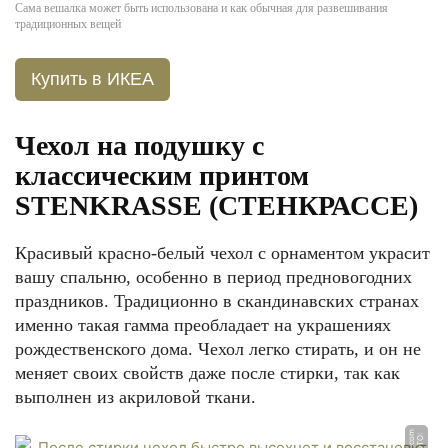
Сама вешалка может быть использована и как обычная для развешивания
традиционных вещей
Купить в ИКЕА
Чехол на подушку с
классическим принтом
STENKRASSE (СТЕНКРАССЕ)
Красивый красно-белый чехол с орнаментом украсит
вашу спальню, особенно в период предновогодних
праздников. Традиционно в скандинавских странах
именно такая гамма преобладает на украшениях
рождественского дома. Чехол легко стирать, и он не
меняет своих свойств даже после стирки, так как
выполнен из акриловой ткани.
m
Ф
О
Т
О:
i
k
e
a.
c
o