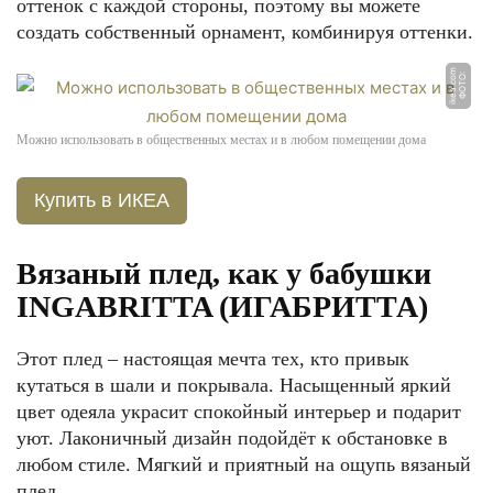
оттенок с каждой стороны, поэтому вы можете
создать собственный орнамент, комбинируя оттенки.
m
Ф
О
Т
О:
i
k
e
a.
c
o
Можно использовать в общественных местах и в любом помещении дома
Купить в ИКЕА
Вязаный плед, как у бабушки
INGABRITTA (ИГАБРИТТА)
Этот плед – настоящая мечта тех, кто привык
кутаться в шали и покрывала. Насыщенный яркий
цвет одеяла украсит спокойный интерьер и подарит
уют. Лаконичный дизайн подойдёт к обстановке в
любом стиле. Мягкий и приятный на ощупь вязаный
плед.