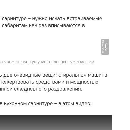
 гарнитуре – нужно искать встраиваемые
о габаритам как раз вписываются в
u
Ф
О
Т
О
:
s
e
v
e
r
d
v.
r
сть значительно уступает полноценным аналогам
ать две очевидные вещи: стиральная машина
я пожертвовать средствами и мощностью,
ичиной ежедневного раздражения.
 кухонном гарнитуре – в этом видео: