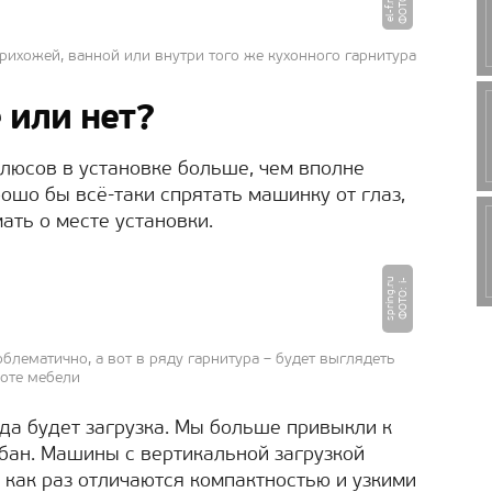
Ф
О
Т
:
e
l
-
f.
r
О
u
рихожей, ванной или внутри того же кухонного гарнитура
 или нет?
плюсов в установке больше, чем вполне
ошо бы всё-таки спрятать машинку от глаз,
ать о месте установки.
u
Ф
О
Т
О
:
i
-
s
p
ri
n
g.
r
облематично, а вот в ряду гарнитура – будет выглядеть
соте мебели
да будет загрузка. Мы больше привыкли к
абан. Машины с вертикальной загрузкой
 как раз отличаются компактностью и узкими