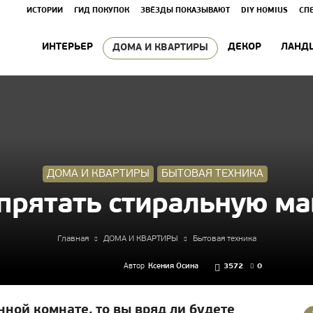
ИСТОРИИ
ГИД ПОКУПОК
ЗВЁЗДЫ ПОКАЗЫВАЮТ
DIY HOMIUS
СП
ИНТЕРЬЕР
ДЕКОР
ЛАНД
ДОМА И КВАРТИРЫ
ДОМА И КВАРТИРЫ
БЫТОВАЯ ТЕХНИКА
 прятать стиральную ма
Главная
ДОМА И КВАРТИРЫ
Бытовая техника
Автор
Ксения Осина
3572
0
нной комнате, то вы вряд ли будете