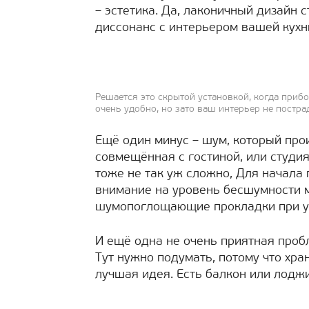
– эстетика. Да, лаконичный дизайн
диссонанс с интерьером вашей кухн
Решается это скрытой установкой, когда прибо
очень удобно, но зато ваш интерьер не постра
Ещё один минус – шум, который прои
совмещённая с гостиной, или студия
тоже не так уж сложно, Для начала
внимание на уровень бесшумности м
шумопоглощающие прокладки при ус
И ещё одна не очень приятная пробл
Тут нужно подумать, потому что хра
лучшая идея. Есть балкон или лоджи