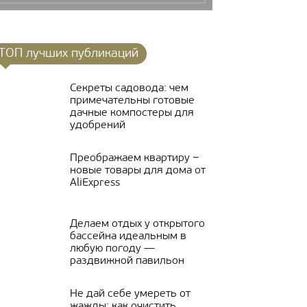
ТОП лучших публикаций
Секреты садовода: чем
примечательны готовые
дачные компостеры для
удобрений
Преображаем квартиру −
новые товары для дома от
AliExpress
Делаем отдых у открытого
бассейна идеальным в
любую погоду —
раздвижной павильон
Не дай себе умереть от
жажды: как очистить