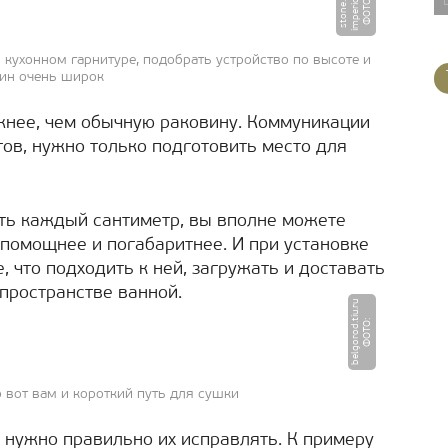
-
u
Ф
О
Т
О
:
i
m
p
e
ri
o
r
s
t
o
n
e.
r
кухонном гарнитуре, подобрать устройство по высоте и
ин очень широк
ожнее, чем обычную раковину. Коммуникации
ов, нужно только подготовить место для
ть каждый сантиметр, вы вполне можете
помощнее и погабаритнее. И при установке
 что подходить к ней, загружать и доставать
пространстве ванной.
u
Ф
О
Т
О
:
b
e
l
g
o
r
o
d.
ti
u.
r
 вот вам и короткий путь для сушки
о нужно правильно их исправлять. К примеру