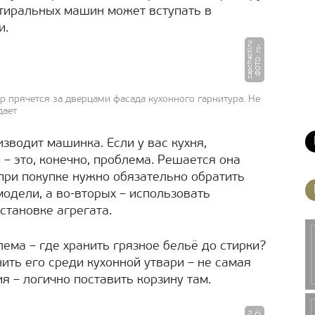
 стиральных машин может вступать в
и.
u
Ф
О
Т
О
:
r
s
-
z
a
p
c
h
a
s
ti.
r
р прячется за дверцами фасада кухонного гарнитура. Не
дает
зводит машинка. Если у вас кухня,
 – это, конечно, проблема. Решается она
 при покупке нужно обязательно обратить
одели, а во-вторых – использовать
тановке агрегата.
ема – где хранить грязное бельё до стирки?
нить его среди кухонной утвари – не самая
я – логично поставить корзину там.