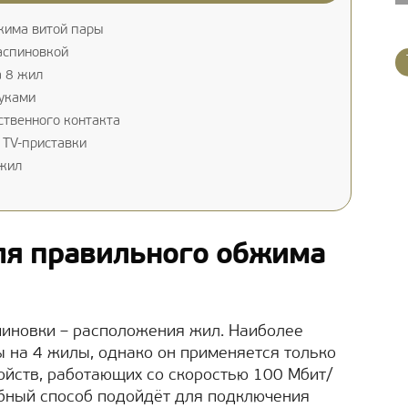
жима витой пары
аспиновкой
 8 жил
уками
ственного контакта
 TV-приставки
 жил
для правильного обжима
пиновки – расположения жил. Наиболее
 на 4 жилы, однако он применяется только
йств, работающих со скоростью 100 Мбит/
добный способ подойдёт для подключения