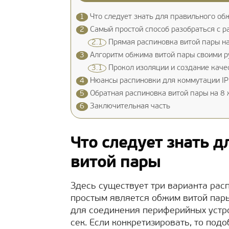
1
Что следует знать для правильного об
2
Самый простой способ разобраться с р
2.1
Прямая распиновка витой пары на
3
Алгоритм обжима витой пары своими р
3.1
Прокол изоляции и создание каче
4
Нюансы распиновки для коммутации IP
5
Обратная распиновка витой пары на 8
6
Заключительная часть
Что следует знать 
витой пары
Здесь существует три варианта рас
простым является обжим витой пары
для соединения периферийных устро
сек. Если конкретизировать, то по