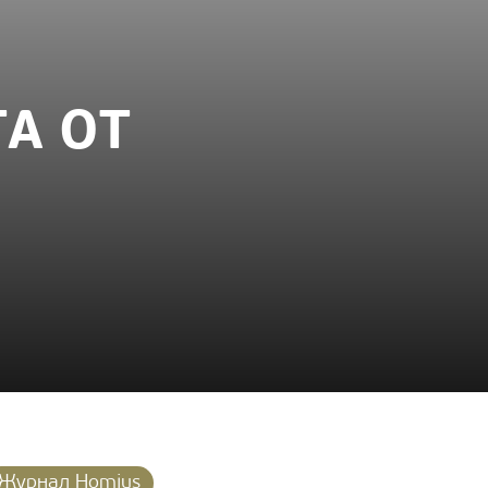
А ОТ
Журнал Homius