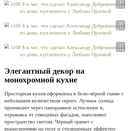
Ф
О
О:
f
a
s
o
n
-
i
nt.
r
Т
hi
u
Ф
О
О:
f
a
s
o
n
-
i
nt.
r
Т
hi
u
Ф
О
О:
f
a
s
o
n
-
i
nt.
r
Т
hi
u
Элегантный декор на
монохромной кухне
Просторная кухня оформлена в бело-чёрной гамме с
небольшим количеством серого. Лучики солнца
проникают через панорамное остекление и,
отражаясь от глянцевых фасадов, наполняют
пространство светом. Чёрный гранит с
вкраплениями на полу и столешницах эффектно