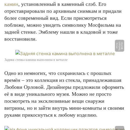
камин
, установленный в каменный слэб. Его
отреставрировали по архивным снимкам и придали
более современный вид. Если присмотреться
поближе, можно увидеть символику Мосфильма на
задней стенке. Эмблему нашли в кладовой и тоже
восстановили.
-
Ф
О
Т
О:
f
a
s
hi
o
n
i
n
t.
r
u
Задняя стенка камина выполнена в металле
Одно из немногих, что сохранилась с прошлых
времён – это коллекция из стекла, принадлежавшая
Любови Орловой. Дизайнеры предложили оформить
её в виде уникального музея. Можно не просто
посмотреть на эксклюзивные вещи снаружи
витрины, но и зайти внутрь мини-комнаты и своими
руками прикоснуться к любому изделию.