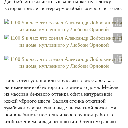
Для библиотеки использовали паркетную доску,
которая придаёт интерьеру особый комфорт и тепло.
ФОТО: fashion-int.ru
Ф
О
О:
f
a
s
o
n
-
i
nt.
r
Т
hi
u
Ф
О
О:
f
a
s
o
n
-
i
nt.
r
Т
hi
u
Ф
О
О:
f
a
s
o
n
-
i
nt.
r
Т
hi
u
ФОТО: fashion-int.ru
Вдоль стен установили стеллажи в виде арок как
напоминание об истории старинного дома. Мебель
из массива бежевого оттенка обита натуральной
кожей чёрного цвета. Задняя стенка откатной
тумбочки оформлена в виде шахматной доски. На
пол в кабинете постелили ковёр ручной работы с
изображением вождя революции. Стены украшают