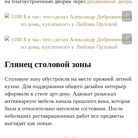
на благоустроенный дворик через
раздвижные двери
.
Ф
О
О:
f
a
s
o
n
-
i
nt.
r
Т
hi
u
Ф
О
О:
f
a
s
o
n
-
i
nt.
r
Т
hi
u
Глянец столовой зоны
Столовую зону обустроили на месте прежней летней
кухни. Для поддержания общего дизайна интерьер
оформили в стиле арт-деко. Адвокат разыскал
антикварную мебель начала прошлого века, которая
была в относительно неплохом состоянии. После
небольших реставрационных работ все предметы
выглядят как новые.