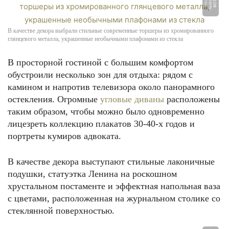
-
Ф
О
Т
О:
f
a
s
hi
o
n
i
n
t.
r
u
В качестве декора выбрали стильные современные торшеры из хромированного
глянцевого металла, украшенные необычными плафонами из стекла
В просторной гостиной с большим комфортом
обустроили несколько зон для отдыха: рядом с
камином и напротив телевизора около панорамного
остекления. Огромные
угловые диваны
расположены
таким образом, чтобы можно было одновременно
лицезреть коллекцию плакатов 30-40-х годов и
портреты кумиров адвоката.
В качестве декора выступают стильные лаконичные
подушки, статуэтка Ленина на роскошном
хрустальном постаменте и эффектная напольная ваза
с цветами, расположенная на журнальном столике со
стеклянной поверхностью.