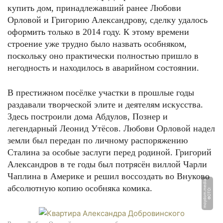
купить дом, принадлежавший ранее Любови
Орловой и Григорию Александрову, сделку удалось
оформить только в 2014 году. К этому времени
строение уже трудно было назвать особняком,
поскольку оно практически полностью пришло в
негодность и находилось в аварийном состоянии.
В престижном посёлке участки в прошлые годы
раздавали творческой элите и деятелям искусства.
Здесь построили дома Абдулов, Познер и
легендарный Леонид Утёсов. Любови Орловой надел
земли был передан по личному распоряжению
Сталина за особые заслуги перед родиной. Григорий
Александров в те годы был потрясён виллой Чарли
Чаплина в Америке и решил воссоздать во Внуково
a
абсолютную копию особняка комика.
Ф
О
Т
О:
m
o
y
d
o
m.
m
e
di