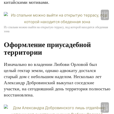
китайскими мотивами.
-
Ф
О
Т
О:
f
a
s
hi
o
n
i
n
t.
r
u
Из спальни можно выйти на открытую террасу, под которой находится обеденная
зона
Оформление приусадебной
территории
Изначально во владении Любови Орловой был
целый гектар земли, однако адвокату достался
старый дом с небольшим наделом. Несколько лет
Александр Добровинский выкупал соседские
участки, на сегодняшний день территория полностью
восстановлена.
-
Ф
О
Т
О:
f
a
s
hi
o
n
i
n
t.
r
u