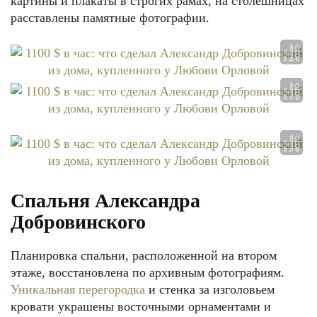
картины и плакаты в строгих рамах, на столешницах
расставлены памятные фотографии.
ФОТО: fashion-int.ru
Ф
О
О:
f
a
s
o
n
-
i
nt.
r
Т
hi
u
Ф
О
О:
f
a
s
o
n
-
i
nt.
r
Т
hi
u
Ф
О
О:
f
a
s
o
n
-
i
nt.
r
Т
hi
u
Спальня Александра
Добровинского
Планировка спальни, расположенной на втором
этаже, восстановлена по архивным фотографиям.
Уникальная перегородка
и стенка за изголовьем
кровати украшены восточными орнаментами и