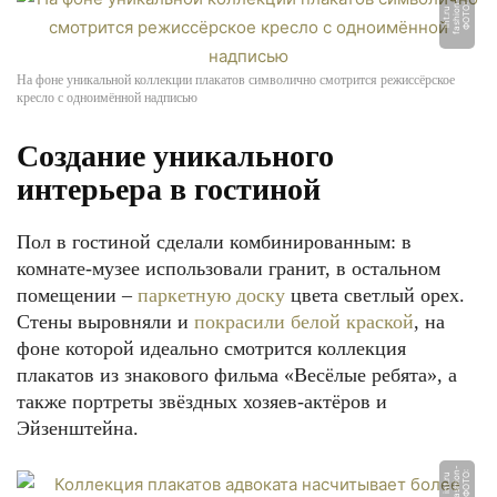
-
Ф
О
Т
О:
f
a
s
hi
o
n
i
n
t.
r
u
На фоне уникальной коллекции плакатов символично смотрится режиссёрское
кресло с одноимённой надписью
Создание уникального
интерьера в гостиной
Пол в гостиной сделали комбинированным: в
комнате-музее использовали гранит, в остальном
помещении –
паркетную доску
цвета светлый орех.
Стены выровняли и
покрасили белой краской
, на
фоне которой идеально смотрится коллекция
плакатов из знакового фильма «Весёлые ребята», а
также портреты звёздных хозяев-актёров и
Эйзенштейна.
-
Ф
О
Т
О:
f
a
s
hi
o
n
i
n
t.
r
u