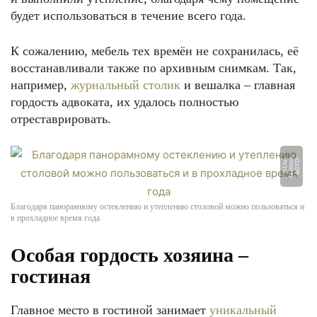
будет использоваться в течение всего года.
К сожалению, мебель тех времён не сохранилась, её
восстанавливали также по архивным снимкам. Так,
например,
журнальный столик
и вешалка – главная
гордость адвоката, их удалось полностью
отреставрировать.
-
Ф
О
Т
О:
f
a
s
hi
o
n
i
n
t.
r
u
Благодаря панорамному остеклению и утеплению столовой можно пользоваться и
в прохладное время года
Особая гордость хозяина –
гостиная
Главное место в гостиной занимает
уникальный