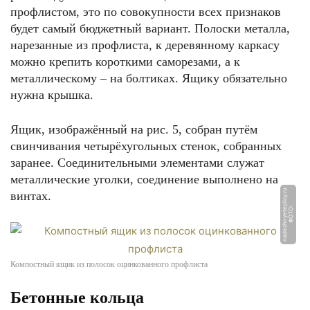
профлистом, это по совокупности всех признаков
будет самый бюджетный вариант. Полоски металла,
нарезанные из профлиста, к деревянному каркасу
можно крепить короткими саморезами, а к
металлическому – на болтиках. Ящику обязательно
нужна крышка.
Ящик, изображённый на рис. 5, собран путём
свинчивания четырёхугольных стенок, собранных
заранее. Соединительными элементами служат
металлические уголки, соединение выполнено на
u
винтах.
Ф
О
Т
О:
n
a
d
e
z
h
n
y
e
t
e
pli
c
y.
r
Компостный ящик из полосок оцинкованного профлиста
Бетонные кольца