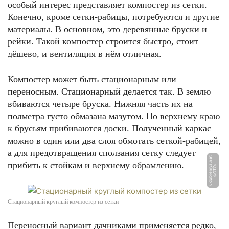
особый интерес представляет компостер из сетки.
Конечно, кроме сетки-рабицы, потребуются и другие
материалы. В основном, это деревянные бруски и
рейки. Такой компостер строится быстро, стоит
дёшево, и вентиляция в нём отличная.
Компостер может быть стационарным или
переносным. Стационарный делается так. В землю
вбиваются четыре бруска. Нижняя часть их на
полметра густо обмазана мазутом. По верхнему краю
к брусьям прибиваются доски. Полученный каркас
можно в один или два слоя обмотать сеткой-рабицей,
а для предотвращения сползания сетку следует
t
прибить к стойкам и верхнему обрамлению.
Ф
О
Т
О:
u
d
o
b
r
e
ni
y
a.
n
e
Стационарный круглый компостер из сетки
Переносный вариант дачниками применяется редко,