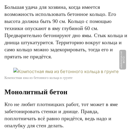
Большая удача для хозяина, когда имеется
возможность использовать бетонное кольцо. Его
высота должна быть 90 см. Кольцо с помощью
техники опускают в яму глубиной 60 см.
Предварительно бетонируют дно ямы. Стык кольца и
днища штукатурится. Территорию вокруг кольца и
само кольцо можно задекорировать, тогда его и
t
прятать не придётся.
Ф
О
Т
О:
u
d
o
b
r
e
ni
y
a.
n
e
Компостная яма из бетонного кольца в грунте
Монолитный бетон
Кто не любит плотницких работ, тот может в яме
забетонировать стенки и днище. Правда,
поплотничать всё равно придётся, ведь надо и
опалубку для стен делать.