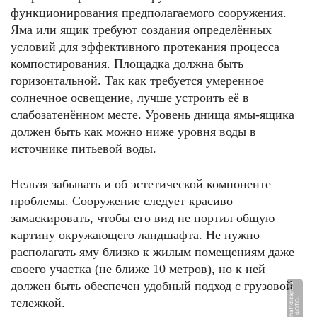
функционирования предполагаемого сооружения.
Яма или ящик требуют создания определённых
условий для эффективного протекания процесса
компостирования. Площадка должна быть
горизонтальной. Так как требуется умеренное
солнечное освещение, лучше устроить её в
слабозатенённом месте. Уровень днища ямы-ящика
должен быть как можно ниже уровня воды в
источнике питьевой воды.
Нельзя забывать и об эстетической компоненте
проблемы. Сооружение следует красиво
замаскировать, чтобы его вид не портил общую
картину окружающего ландшафта. Не нужно
располагать яму близко к жилым помещениям даже
своего участка (не ближе 10 метров), но к ней
должен быть обеспечен удобный подход с грузовой
u
тележкой.
Ф
О
Т
О:
l
a
n
d
s
h
a
f
t
di
z
aj
n.
r