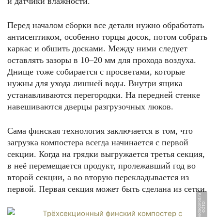
и датчики влажности.
Перед началом сборки все детали нужно обработать
антисептиком, особенно торцы досок, потом собрать
каркас и обшить досками. Между ними следует
оставлять зазоры в 10–20 мм для прохода воздуха.
Днище тоже собирается с просветами, которые
нужны для ухода лишней воды. Внутри ящика
устанавливаются перегородки. На передней стенке
навешиваются дверцы разгрузочных люков.
Сама финская технология заключается в том, что
загрузка компостера всегда начинается с первой
секции. Когда на грядки выгружается третья секция,
в неё перемещается продукт, пролежавший год во
второй секции, а во вторую перекладывается из
первой. Первая секция может быть сделана из сетки.
u
Ф
О
Т
О:
g
o
o
d
o
g
o
r
o
d.
r