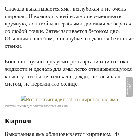
Сначала выкапывается яма, неглубокая и не очень
широкая. И компост в ней нужно перемешивать
вручную, лопатой или граблями доставая «с берега»
до любой точки. Затем заливается бетоном дно.
Обычным способом, в опалубке, создаются бетонные
стенки.
Конечно, нужно предусмотреть организацию стока
жидкости и сделать для ямы легко откидывающуюся
крышку, чтобы не заливали дожди, не засыпало
t
снегом, не пережигало солнце.
Ф
О
Т
О:
u
d
o
b
r
e
ni
y
a.
n
e
Вот так выглядит забетонированная яма
Кирпич
Выкопанная яма облицовывается кирпичом. Из