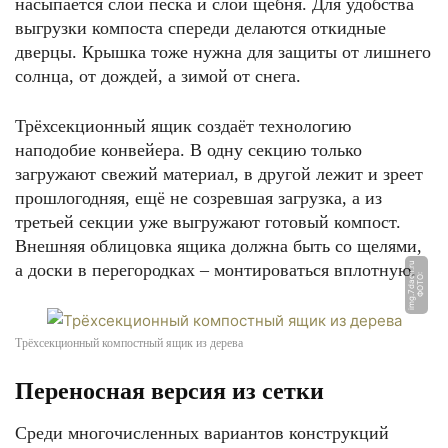
насыпается слой песка и слой щебня. Для удобства
выгрузки компоста спереди делаются откидные
дверцы. Крышка тоже нужна для защиты от лишнего
солнца, от дождей, а зимой от снега.
Трёхсекционный ящик создаёт технологию
наподобие конвейера. В одну секцию только
загружают свежий материал, в другой лежит и зреет
прошлогодняя, ещё не созревшая загрузка, а из
третьей секции уже выгружают готовый компост.
Внешняя облицовка ящика должна быть со щелями,
а доски в перегородках – монтироваться вплотную.
u
Ф
О
Т
О:
i
m
g.
7
d
a
c
h.
r
Трёхсекционный компостный ящик из дерева
Переносная версия из сетки
Среди многочисленных вариантов конструкций