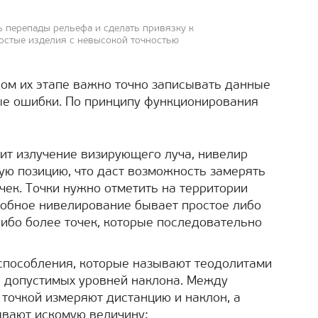
ь перепады рельефа и сделать привязку к
остые изделия с невысокой точностью
ом их этапе важно точно записывать данные
ые ошибки. По принципу функционирования
дит излучение визирующего луча, нивелир
ую позицию, что даст возможность замерять
чек. Точки нужно отметить на территории
добное нивелирование бывает простое либо
либо более точек, которые последовательно
испособления, которые называют теодолитами
 допустимых уровней наклона. Между
 точкой измеряют дистанцию и наклон, а
ывают искомую величину;