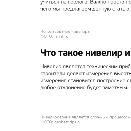
учиться на геолога. Важно просто п
чего мы предлагаем данную статью.
Использование нивелира
ФОТО: rmnt.ru
Что такое нивелир 
Нивелир является техническим приб
строители делают измерения высотны
измерения становится построение с
любое отклонение будет заметным.
Нивелирование является сложным процессом, 
ФОТО: geobest.dp.ua