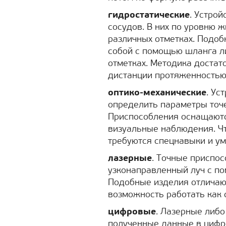
гидростатические
. Устро
сосудов. В них по уровню 
различных отметках. Подо
собой с помощью шланга ли
отметках. Методика достат
дистанции протяженностью
оптико-механические
. Ус
определить параметры точе
Приспособления оснащаютс
визуальные наблюдения. Чт
требуются спецнавыки и ум
лазерные
. Точные приспо
узконаправленный луч с по
Подобные изделия отличаю
возможность работать как с
цифровые
. Лазерные либ
полученные данные в цифро