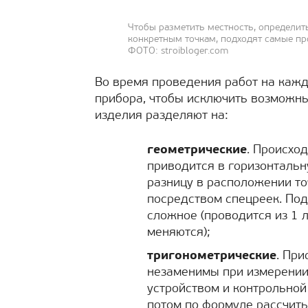
Чтобы разметить местность, определит
конкретным точкам, подходят самые пр
ФОТО: stroibloger.com
Во время проведения работ на кажд
прибора, чтобы исключить возможн
изделия разделяют на:
геометрические
. Происхо
приводится в горизонтальн
разницу в расположении то
посредством спецреек. По
сложное (проводится из 1 
меняются);
тригонометрические
. Пр
незаменимы при измерении
устройством и контрольной
потом по формуле рассчит