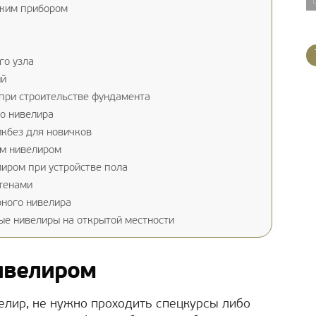
ским прибором
го узла
ий
при строительстве фундамента
о нивелира
икбез для новичков
ым нивелиром
иром при устройстве пола
стенами
ного нивелира
ые нивелиры на открытой местности
ивелиром
елир, не нужно проходить спецкурсы либо