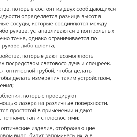
йства, которые состоят из двух сообщающихся
жидкости определяется разница высот в
бные сосуды, которые соединяются между
бо рукава, устанавливаются в контрольных
очно точна, однако ограничивается по
 рукава либо шланга;
тройства, которые дают возможность
к посредством светового луча и спецреек.
я оптической трубой, чтобы делать
обы делать измерения таким устройством,
ения;
собления, которые проецируют
мощью лазера на различные поверхности.
тся простотой в применении и дают
 точками, так и с плоскостями;
о оптические изделия, отображающие
вом виде, будут запоминать их, а в