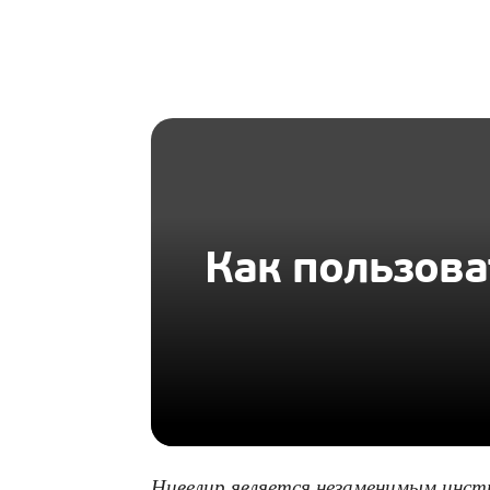
HOMIUS
Как пользова
Нивелир является незаменимым инс