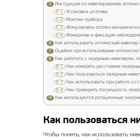
5
Инструкция по нивелированию оптиче
5.1
Установка штатива
5.2
Монтаж прибора
5.3
Фокусировка оптико-механическо
5.4
Измерение и фиксация наблюден
6
Как использовать оптический нивелир 
7
Ошибки при использовании оптическог
8
Как работать с лазерным нивелиром, л
8.1
Как измерить расстояние лазерн
8.2
Как пользоваться лазерным нивел
8.3
Как использовать при работе со 
8.4
Как проверить погрешность лазер
9
Как используются ротационные лазерн
Как пользоваться н
Чтобы понять, как использовать нив