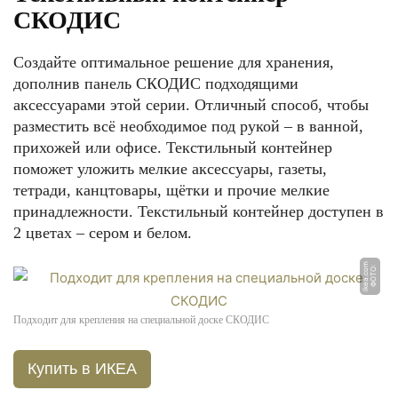
СКОДИС
Создайте оптимальное решение для хранения,
дополнив панель СКОДИС подходящими
аксессуарами этой серии. Отличный способ, чтобы
разместить всё необходимое под рукой – в ванной,
прихожей или офисе. Текстильный контейнер
поможет уложить мелкие аксессуары, газеты,
тетради, канцтовары, щётки и прочие мелкие
принадлежности. Текстильный контейнер доступен в
2 цветах – сером и белом.
m
Ф
О
Т
О:
i
k
e
a.
c
o
Подходит для крепления на специальной доске СКОДИС
Купить в ИКЕА