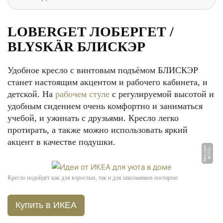
LOBERGET ЛОБЕРГЕТ /
BLYSKÄR БЛИСКЭР
Удобное кресло с винтовым подъёмом БЛИСКЭР
станет настоящим акцентом и рабочего кабинета, и
детской. На
рабочем стуле
с регулируемой высотой и
удобным сидением очень комфортно и заниматься
учебой, и ужинать с друзьями. Кресло легко
протирать, а также можно использовать яркий
акцент в качестве подушки.
m
Ф
О
Т
О:
i
k
e
a.
c
o
Кресло подойдёт как для взрослых, так и для школьников постарше
Купить в ИКЕА