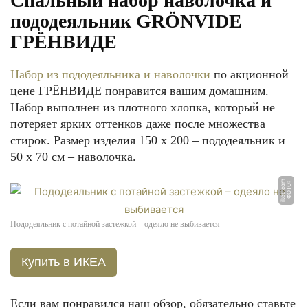
Спальный набор наволочка и
пододеяльник GRÖNVIDE
ГРЁНВИДЕ
Набор из пододеяльника и наволочки
по акционной
цене ГРЁНВИДЕ понравится вашим домашним.
Набор выполнен из плотного хлопка, который не
потеряет ярких оттенков даже после множества
стирок. Размер изделия 150 x 200 – пододеяльник и
50 x 70 см – наволочка.
m
Ф
О
Т
О:
i
k
e
a.
c
o
Пододеяльник с потайной застежкой – одеяло не выбивается
Купить в ИКЕА
Если вам понравился наш обзор, обязательно ставьте