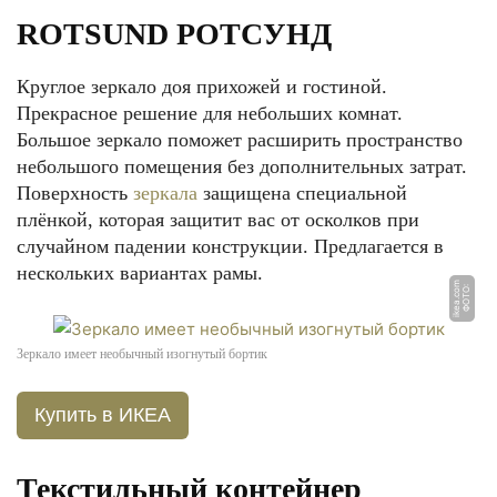
ROTSUND РОТСУНД
Круглое зеркало доя прихожей и гостиной.
Прекрасное решение для небольших комнат.
Большое зеркало поможет расширить пространство
небольшого помещения без дополнительных затрат.
Поверхность
зеркала
защищена специальной
плёнкой, которая защитит вас от осколков при
случайном падении конструкции. Предлагается в
нескольких вариантах рамы.
m
Ф
О
Т
О:
i
k
e
a.
c
o
Зеркало имеет необычный изогнутый бортик
Купить в ИКЕА
Текстильный контейнер