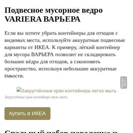
Подвесное мусорное ведро
VARIERA ВАРЬЕРА
Если вы хотите убрать контейнеры для отходов с
видимых места, используйте аккуратные подвесные
варианты от ИКЕА. К примеру, лёгкий контейнер
для мусора ВАРЬЕРА позволит не складировать
большие вёдра для отходов, а сэкономить
пространство, используя небольшие аккуратные
ёмкости.
m
Ф
О
Т
О:
i
k
e
a.
c
o
Закруглённые края контейнера легко мыть
Купить в ИКЕА