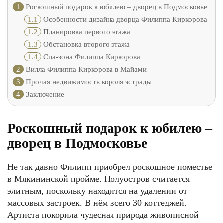
1
Роскошный подарок к юбилею – дворец в Подмосковье
1.1
Особенности дизайна дворца Филиппа Киркорова
1.2
Планировка первого этажа
1.3
Обстановка второго этажа
1.4
Спа-зона Филиппа Киркорова
2
Вилла Филиппа Киркорова в Майами
3
Прочая недвижимость короля эстрады
4
Заключение
Роскошный подарок к юбилею –
дворец в Подмосковье
Не так давно Филипп приобрел роскошное поместье
в Мякининской пройме. Полуостров считается
элитным, поскольку находится на удалении от
массовых застроек. В нём всего 30 коттеджей.
Артиста покорила чудесная природа живописной