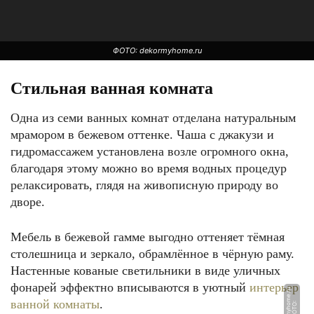
ФОТО: dekormyhome.ru
Стильная ванная комната
Одна из семи ванных комнат отделана натуральным
мрамором в бежевом оттенке. Чаша с джакузи и
гидромассажем установлена возле огромного окна,
благодаря этому можно во время водных процедур
релаксировать, глядя на живописную природу во
дворе.
ФОТО: dekormyhome.ru
Мебель в бежевой гамме выгодно оттеняет тёмная
столешница и зеркало, обрамлённое в чёрную раму.
Настенные кованые светильники в виде уличных
фонарей эффектно вписываются в уютный
интерьер
u
ванной комнаты
.
Ф
О
Т
О:
d
e
k
o
r
m
y
h
o
m
e.
r