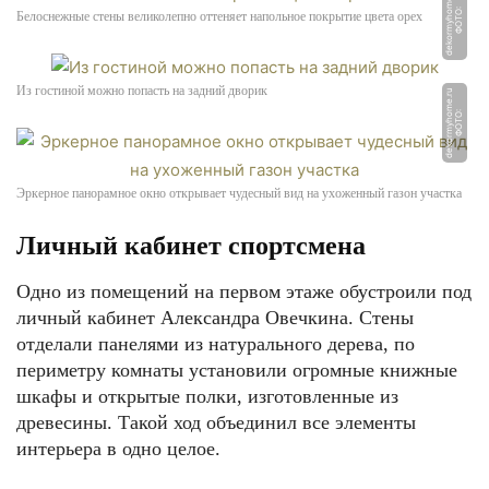
u
Ф
О
Т
О:
d
e
k
o
r
m
y
h
o
m
e.
r
Белоснежные стены великолепно оттеняет напольное покрытие цвета орех
Из гостиной можно попасть на задний дворик
u
Ф
О
Т
О:
d
e
k
o
r
m
y
h
o
m
e.
r
Эркерное панорамное окно открывает чудесный вид на ухоженный газон участка
Личный кабинет спортсмена
Одно из помещений на первом этаже обустроили под
личный кабинет Александра Овечкина. Стены
отделали панелями из натурального дерева, по
периметру комнаты установили огромные книжные
шкафы и открытые полки, изготовленные из
древесины. Такой ход объединил все элементы
интерьера в одно целое.