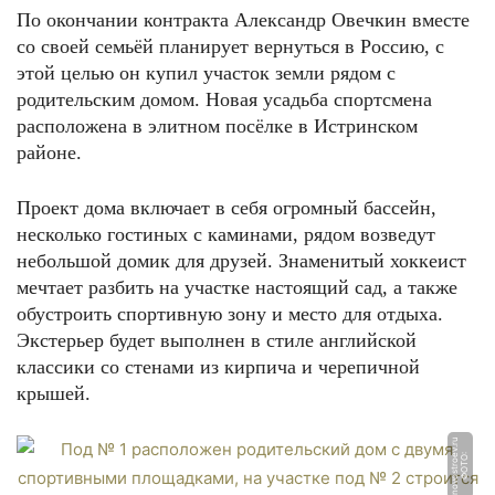
По окончании контракта Александр Овечкин вместе
со своей семьёй планирует вернуться в Россию, с
этой целью он купил участок земли рядом с
родительским домом. Новая усадьба спортсмена
расположена в элитном посёлке в Истринском
районе.
Проект дома включает в себя огромный бассейн,
несколько гостиных с каминами, рядом возведут
небольшой домик для друзей. Знаменитый хоккеист
мечтает разбить на участке настоящий сад, а также
обустроить спортивную зону и место для отдыха.
Экстерьер будет выполнен в стиле английской
классики со стенами из кирпича и черепичной
крышей.
u
Ф
О
Т
О:
n
o
v
o
s
t
r
o
e
v.
r