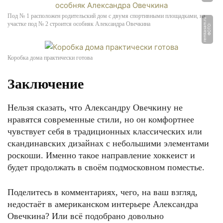
Под № 1 расположен родительский дом с двумя спортивными площадками, на
u
участке под № 2 строится особняк Александра Овечкина
Ф
О
Т
О:
r
e
m
k
a
s
a
m.
r
Коробка дома практически готова
Заключение
Нельзя сказать, что Александру Овечкину не
нравятся современные стили, но он комфортнее
чувствует себя в традиционных классических или
скандинавских дизайнах с небольшими элементами
роскоши. Именно такое направление хоккеист и
будет продолжать в своём подмосковном поместье.
Поделитесь в комментариях, чего, на ваш взгляд,
недостаёт в американском интерьере Александра
Овечкина? Или всё подобрано довольно