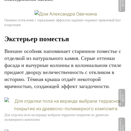
u
Ф
О
Т
О:
n
o
v
o
s
t
r
o
e
v.
r
Оконное остекление с зеркальным эффектом надёжно охраняет приватный быт
владельцев
Экстерьер поместья
Внешне особняк напоминает старинное поместье с
отделкой из натурального камня. Серые оттенки
фасада и вычурные колонны в колониальном стиле
придают дворцу величественность с откликом в
историю. Тёмная крыша отдаёт некоторой
мрачностью, создающей эффект загадочности.
u
Ф
О
Т
О:
n
o
v
o
s
t
r
o
e
v.
r
Для отделки пола на веранде выбрали террасное покрытие из древесно-
полимерного композита
u
Ф
О
Т
О:
d
e
k
o
r
m
y
h
o
m
e.
r