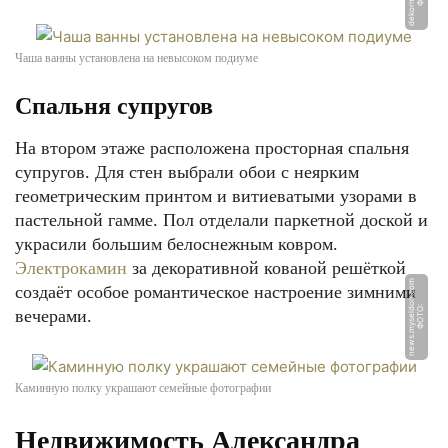
Чаша ванны установлена на невысоком подиуме
Спальня супругов
ФОТО: psyshit.ru
На втором этаже расположена просторная спальня
супругов. Для стен выбрали обои с неярким
геометрическим принтом и витиеватыми узорами в
пастельной гамме. Пол отделали паркетной доской и
украсили большим белоснежным ковром.
Электрокамин
за декоративной кованой решёткой
m
создаёт особое романтическое настроение зимними
Ф
О
Т
О:
n
e
w
s.
m
y
s
el
d
o
n.
c
o
вечерами.
ФОТО: dekormyhome.ru
Каминную полку украшают семейные фотографии
Недвижимость Александра