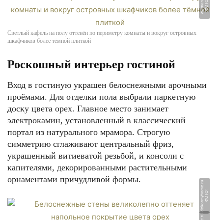
u
Ф
О
Т
О:
w
o
m
a
n.
r
Светлый кафель на полу оттенён по периметру комнаты и вокруг островных
шкафчиков более тёмной плиткой
Роскошный интерьер гостиной
Вход в гостиную украшен белоснежными арочными
проёмами. Для отделки пола выбрали паркетную
доску цвета орех. Главное место занимает
электрокамин, установленный в классический
портал из натурального мрамора. Строгую
симметрию сглаживают центральный фриз,
украшенный витиеватой резьбой, и консоли с
капителями, декорированными растительными
орнаментами причудливой формы.
u
Ф
О
Т
О:
d
e
k
o
r
m
y
h
o
m
e.
r