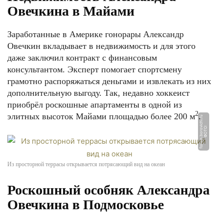
Овечкина в Майами
Заработанные в Америке гонорары Александр
Овечкин вкладывает в недвижимость и для этого
даже заключил контракт с финансовым
консультантом. Эксперт помогает спортсмену
грамотно распоряжаться деньгами и извлекать из них
дополнительную выгоду. Так, недавно хоккеист
приобрёл роскошные апартаменты в одной из
2
элитных высоток Майами площадью более 200 м
.
u
Ф
О
Т
О:
f
o
r
u
m.
b
o
r
o
vi
c
hi.
r
Из просторной террасы открывается потрясающий вид на океан
Роскошный особняк Александра
Овечкина в Подмосковье