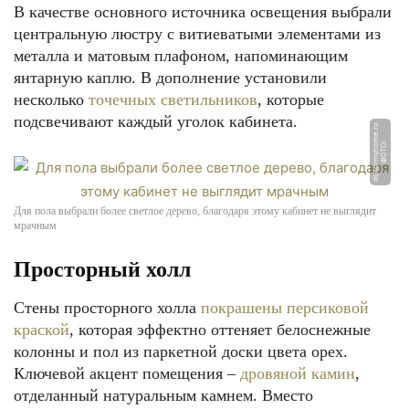
В качестве основного источника освещения выбрали
центральную люстру с витиеватыми элементами из
металла и матовым плафоном, напоминающим
янтарную каплю. В дополнение установили
несколько
точечных светильников
, которые
подсвечивают каждый уголок кабинета.
u
Ф
О
Т
О:
d
e
k
o
r
m
y
h
o
m
e.
r
Для пола выбрали более светлое дерево, благодаря этому кабинет не выглядит
мрачным
Просторный холл
Стены просторного холла
покрашены персиковой
краской
, которая эффектно оттеняет белоснежные
колонны и пол из паркетной доски цвета орех.
Ключевой акцент помещения –
дровяной камин
,
отделанный натуральным камнем. Вместо