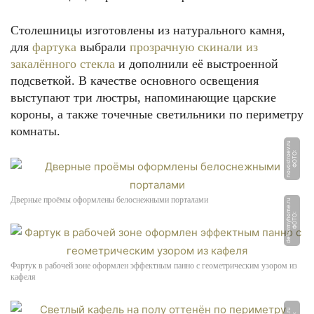
Столешницы изготовлены из натурального камня,
для
фартука
выбрали
прозрачную скинали из
закалённого стекла
и дополнили её выстроенной
подсветкой. В качестве основного освещения
выступают три люстры, напоминающие царские
короны, а также точечные светильники по периметру
комнаты.
u
Ф
О
Т
О:
n
o
v
o
s
t
r
o
e
v.
r
Дверные проёмы оформлены белоснежными порталами
u
Ф
О
Т
О:
d
e
k
o
r
m
y
h
o
m
e.
r
Фартук в рабочей зоне оформлен эффектным панно с геометрическим узором из
кафеля