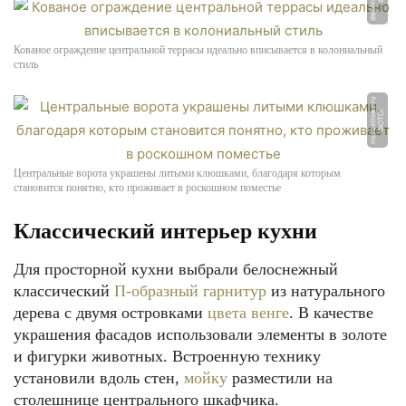
Кованое ограждение центральной террасы идеально вписывается в колониальный
стиль
u
Ф
О
Т
О:
n
o
v
o
s
t
r
o
e
v.
r
Центральные ворота украшены литыми клюшками, благодаря которым
становится понятно, кто проживает в роскошном поместье
Классический интерьер кухни
Для просторной кухни выбрали белоснежный
классический
П-образный гарнитур
из натурального
дерева с двумя островками
цвета венге
. В качестве
украшения фасадов использовали элементы в золоте
и фигурки животных. Встроенную технику
установили вдоль стен,
мойку
разместили на
столешнице центрального шкафчика.