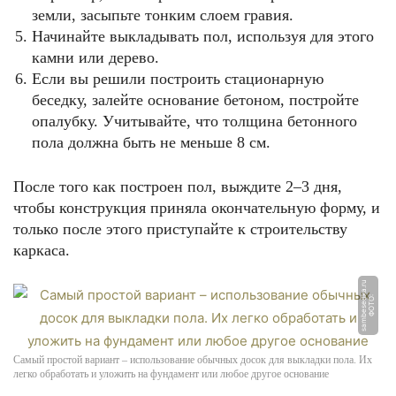
земли, засыпьте тонким слоем гравия.
Начинайте выкладывать пол, используя для этого
камни или дерево.
Если вы решили построить стационарную
беседку, залейте основание бетоном, постройте
опалубку. Учитывайте, что толщина бетонного
пола должна быть не меньше 8 см.
После того как построен пол, выждите 2–3 дня,
чтобы конструкция приняла окончательную форму, и
только после этого приступайте к строительству
каркаса.
u
Ф
О
Т
О:
s
a
m
b
e
s
e
d
k
a.
r
Самый простой вариант – использование обычных досок для выкладки пола. Их
легко обработать и уложить на фундамент или любое другое основание