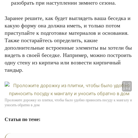
разобрать при наступлении зимнего сезона.
Заранее решите, как будет выглядеть ваша беседка и
какую форму она должна иметь, и только потом
приступайте к подготовке материалов и основания.
Также постарайтесь определить, какие
дополнительные встроенные элементы вы хотели бы
видеть в своей беседке. Например, можно построить
одну стену из кирпича или возвести кирпичный
тандыр.
u
Ф
О
Т
О:
k
r
o
v
t
o
r
g.
-
r
Проложите дорожку из плитки, чтобы было удобно приносить посуду к мангалу и
уносить обратно в дом
Статья по теме: