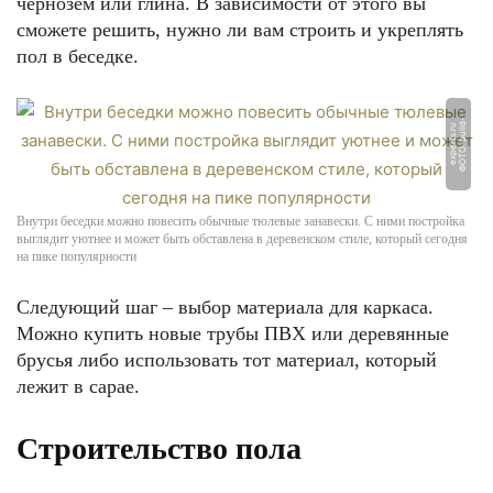
чернозём или глина. В зависимости от этого вы
сможете решить, нужно ли вам строить и укреплять
пол в беседке.
Ф
О
Т
О:
b
uil
-
e
x
p
e
r
t
s.
r
d
u
Внутри беседки можно повесить обычные тюлевые занавески. С ними постройка
выглядит уютнее и может быть обставлена в деревенском стиле, который сегодня
на пике популярности
Следующий шаг – выбор материала для каркаса.
Можно купить новые трубы ПВХ или деревянные
брусья либо использовать тот материал, который
лежит в сарае.
Строительство пола