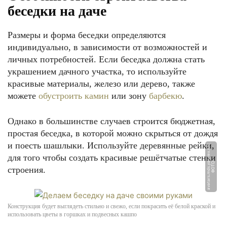
беседки на даче
Размеры и форма беседки определяются
индивидуально, в зависимости от возможностей и
личных потребностей. Если беседка должна стать
украшением дачного участка, то используйте
красивые материалы, железо или дерево, также
можете
обустроить камин
или зону
барбекю
.
Однако в большинстве случаев строится бюджетная,
простая беседка, в которой можно скрыться от дождя
и поесть шашлыки. Используйте деревянные рейки,
t
для того чтобы создать красивые решётчатые стенки
Ф
О
Т
О:
a
v
a
t
a
r
s.
m
d
s.
y
a
n
d
e
x.
n
e
строения.
Конструкция будет выглядеть стильно и свежо, если покрасить её белой краской и
использовать цветы в горшках и подвесных кашпо