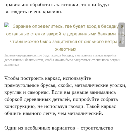
правильно обработать заготовки, то они будут
выглядеть очень красиво.
Ф
О
Т
О:
d
u
a
v
a
-
p
v
k.
r
b
r
u
Заранее определитесь, где будет вход в беседку, а остальные стенки закройте
деревянными балками так, чтобы можно было защититься от сильного ветра и
животных
Чтобы построить каркас, используйте
прямоугольные брусья, скобы, металлические уголки,
кругляк и саморезы. Если вы раньше занимались
сборкой деревянных деталей, попробуйте собрать
конструкцию, не используя гвозди. Такой каркас
обшить намного легче, чем металлический.
Один из необычных вариантов – строительство