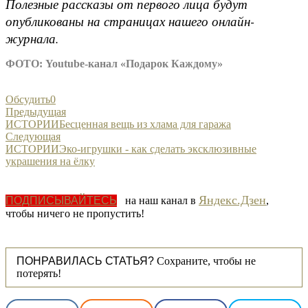
Полезные рассказы от первого лица будут
опубликованы на страницах нашего онлайн-
журнала.
ФОТО: Youtube-канал «Подарок Каждому»
Обсудить
0
Предыдущая
ИСТОРИИ
Бесценная вещь из хлама для гаража
Следующая
ИСТОРИИ
Эко-игрушки - как сделать эксклюзивные
украшения на ёлку
Яндекс.Дзен
ПОДПИСЫВАЙТЕСЬ
на наш канал в
,
чтобы ничего не пропустить!
ПОНРАВИЛАСЬ СТАТЬЯ?
Сохраните, чтобы не
потерять!