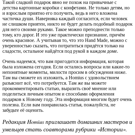
Такой сладкий подарок явно не похож на привычные с
детства картонные коробки с конфетами. Не только детям, но
и взрослым приятно его получить, ведь в него вложена
частичка души. Наверняка каждый согласится, если человек
не слишком приятен, никто не будет делать подобный подарок
для него своими руками. Такое можно преподнести только
тому, кто дорог. И это уже практически признание, причём
очень красивое. А учитывая то, что это Hand Made, можно с
уверенностью сказать, что потратиться придётся только на
сладости, остальное найдётся под рукой в каждом доме.
Очень надеемся, что вам пригодится информация, которая
была изложена сегодня. Если остались вопросы или какие-то
непонятные моменты, милости просим в обсуждения ниже.
Там вы сможете их изложить, а Homius с удовольствием
разъяснит всё, что потребуется. Там же вы можете
прокомментировать статью, выразить своё мнение или
поделиться личным опытом и способами оформления
подарков к Новому году. Эта информация многим будет очень
полезна. Если вам понравилась статья, пожалуйста, не
забудьте её оценить.
Редакция Homius приглашает домашних мастеров и
умельцев стать соавторами рубрики «Истории».