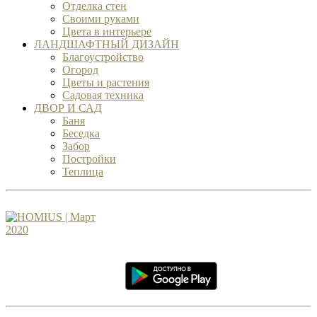
Отделка стен
Своими руками
Цвета в интерьере
ЛАНДШАФТНЫЙ ДИЗАЙН
Благоустройство
Огород
Цветы и растения
Садовая техника
ДВОР И САД
Баня
Беседка
Забор
Постройки
Теплица
ЖУРНАЛ HOMIUS
Идеи и предложения отправляйте
на
info@homius.ru