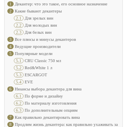
1
Декантер: что это такое, его основное назначение
2
Какие бывают декантеры
2.1
Для зрелых вин
2.2
Для молодых вин
2.3
Для белых вин
3
Все плюсы и минусы декантеров
4
Ведущие производители
5
Популярные модели
5.1
CRU Classic 750 мл
5.2
Red&White 1 л
5.3
ESCARGOT
5.4
EVE
6
Нюансы выбора декантера для вина
6.1
По форме и дизайну
6.2
По материалу изготовления
6.3
По дополнительным опциям
7
Как правильно декантировать вина
8
Продлим жизнь декантера: как правильно ухаживать за