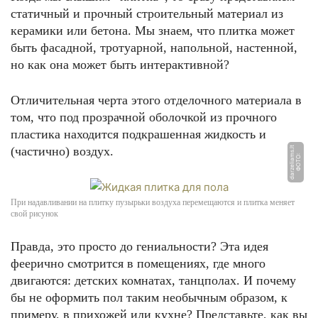
статичный и прочный строительный материал из
керамики или бетона. Мы знаем, что плитка может
быть фасадной, тротуарной, напольной, настенной,
но как она может быть интерактивной?
Отличительная черта этого отделочного материала в
том, что под прозрачной оболочкой из прочного
пластика находится подкрашенная жидкость и
(частично) воздух.
t
Ф
О
Т
О:
d
a
r
z
eli
a
m
s.l
При надавливании на плитку пузырьки воздуха перемещаются и плитка меняет
свой рисунок
Правда, это просто до гениальности? Эта идея
феерично смотрится в помещениях, где много
двигаются: детских комнатах, танцполах. И почему
бы не оформить пол таким необычным образом, к
примеру, в прихожей или кухне? Представьте, как вы