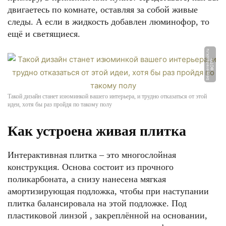
двигаетесь по комнате, оставляя за собой живые
следы. А если в жидкость добавлен люминофор, то
ещё и светящиеся.
u
Ф
О
Т
О:
b
e
z
p
e
r
e
d
el
o
k.
r
Такой дизайн станет изюминкой вашего интерьера, и трудно отказаться от этой
идеи, хотя бы раз пройдя по такому полу
Как устроена живая плитка
Интерактивная плитка – это многослойная
конструкция. Основа состоит из прочного
поликарбоната, а снизу нанесена мягкая
амортизирующая подложка, чтобы при наступании
плитка балансировала на этой подложке. Под
пластиковой линзой , закреплённой на основании,