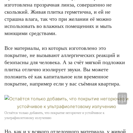
изготовлена прозрачная линза, совершенно не
скользкий. Живая плитка герметична, и ей не
страшна влага, так что при желании её можно
использовать во влажных помещениях и мыть
моющими средствами.
Все материалы, из которых изготовлено это
покрытие, не вызывают аллергических реакций и
безопасны для человека. А за счёт мягкой подложки
плитка отлично изолирует звуки. Вы можете
положить её как капитальное или временное
покрытие, например если у вас съёмная квартира.
-
u
Ф
О
Т
О:
r
a
b
o
t
ai
s
a
m.
r
Остаётся только добавить, что покрытие негорючее и устойчивое к
ультрафиолетовому излучению
Но, как и у всякого отделочного материала, у живой