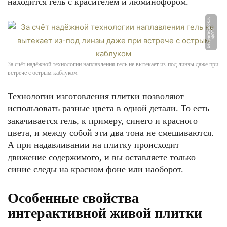
находится гель с красителем и люминофором.
u
Ф
О
Т
О:
b
e
z
p
e
r
e
d
el
o
k.
r
За счёт надёжной технологии наплавления гель не вытекает из-под линзы даже при
встрече с острым каблуком
Технологии изготовления плитки позволяют
использовать разные цвета в одной детали. То есть
закачивается гель, к примеру, синего и красного
цвета, и между собой эти два тона не смешиваются.
А при надавливании на плитку происходит
движение содержимого, и вы оставляете только
синие следы на красном фоне или наоборот.
Особенные свойства
интерактивной живой плитки