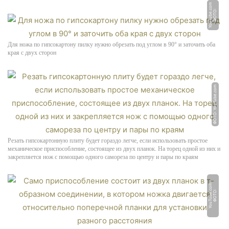
m
Ф
О
Т
О:
Y
o
u
T
u
b
e.
c
o
Для ножа по гипсокартону пилку нужно обрезать под углом в 90° и заточить оба
края с двух сторон
ФОТО: YouTube.com
Резать гипсокартонную плиту будет гораздо легче, если использовать простое
механическое приспособление, состоящее из двух планок. На торец одной из них и
закрепляется нож с помощью одного самореза по центру и пары по краям
m
Ф
О
Т
О:
Y
o
u
T
u
b
e.
c
o