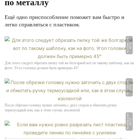
по металлу
Ещё одно приспособление поможет вам быстро и
легко справляться с пластиком.
m
Ф
О
Т
О:
Y
o
u
T
u
b
e.
c
o
Для этого следует обрезать пилку той же болгаркой вот по такому шаблону, как на
фото. Угол головки должен быть примерно 45°
m
Ф
О
Т
О:
Y
o
u
T
u
b
e.
c
o
После обрезки головку нужно заточить с двух сторон и обмотать ручку
термоусадкой или, как в этом случае, изолентой
m
Ф
О
Т
О:
Y
o
u
T
u
b
e.
c
o