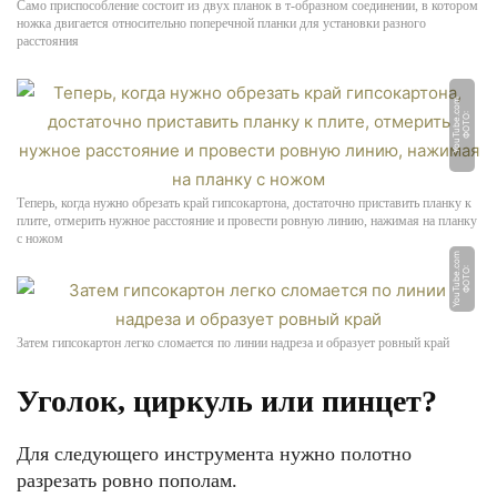
Само приспособление состоит из двух планок в т-образном соединении, в котором
ножка двигается относительно поперечной планки для установки разного
расстояния
m
Ф
О
Т
О:
Y
o
u
T
u
b
e.
c
o
Теперь, когда нужно обрезать край гипсокартона, достаточно приставить планку к
плите, отмерить нужное расстояние и провести ровную линию, нажимая на планку
с ножом
m
Ф
О
Т
О:
Y
o
u
T
u
b
e.
c
o
Затем гипсокартон легко сломается по линии надреза и образует ровный край
Уголок, циркуль или пинцет?
Для следующего инструмента нужно полотно
разрезать ровно пополам.