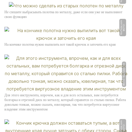
Не спешите выбрасывать полотна по металлу, даже если они уже не выполняют
свою функцию
m
Ф
О
Т
О:
Y
o
u
T
u
b
e.
c
o
На кончике полотна нужно выпилить вот такой крючок и заточить его края
ФОТО: YouTube.com
Для этого инструмента, впрочем, как и для всех остальных, вам потребуется
болгарка и отрезной диск по металлу, который справится со сталью пилки. Работа
довольно тонкая, можно сказать, ювелирная, так что потребуется виртуозное
владение этим инструментом
m
Ф
О
Т
О:
Y
o
u
T
u
b
e.
c
o