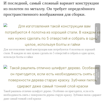
И последний, самый сложный вариант конструкции
из полотен по металлу. Он требует определённого
пространственного воображения для сборки.
m
Ф
О
Т
О:
Y
o
u
T
u
b
e.
c
o
Для изготовления такой конструкции вам потребуются 4 полотна из хорошей
стали. В каждом из них нужно сделать по 5 отверстий и собрать в одно целое,
используя болты и гайки
m
Ф
О
Т
О:
Y
o
u
T
u
b
e.
c
o
Такой рашпиль отлично шлифует дерево. Особенно он пригодится, если есть
необходимость снять с поверхности дерева старую краску. Зубчики пилок сдирают
даже самый тонкий слой краски