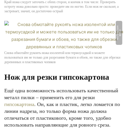
Край ножа следует заточить с обеих сторон, и кончик в том числе. Проверить
остроту ножа довольно просто: проведите им по ногтю. Если нож не скользит, а
застревает, значит, он достаточно острый
m
Ф
О
Т
О:
Y
o
u
T
u
b
e.
c
o
Снова обмотайте рукоять ножа изолентой или термоусадкой и можете
пользоваться им не только для разрезания бумаги и обоев, но также для обрезки
деревянных и пластиковых чопиков
Нож для резки гипсокартона
Ещё одна возможность использовать качественный
металл пилки – применить его для резки
гипсокартона
. Он, как и пластик, легко ломается по
линии надреза, но только форма ножа должна
отличаться от пластикового, кроме того, удобно
использовать направляющие для ровного среза.