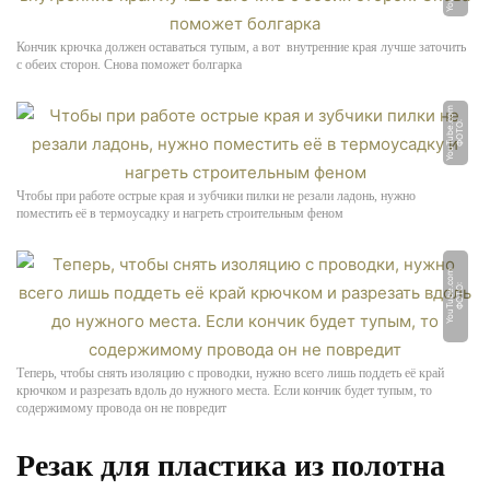
Кончик крючка должен оставаться тупым, а вот внутренние края лучше заточить
с обеих сторон. Снова поможет болгарка
m
Ф
О
Т
О:
Y
o
u
T
u
b
e.
c
o
Чтобы при работе острые края и зубчики пилки не резали ладонь, нужно
поместить её в термоусадку и нагреть строительным феном
m
Ф
О
Т
О:
Y
o
u
T
u
b
e.
c
o
Теперь, чтобы снять изоляцию с проводки, нужно всего лишь поддеть её край
крючком и разрезать вдоль до нужного места. Если кончик будет тупым, то
содержимому провода он не повредит
Резак для пластика из полотна