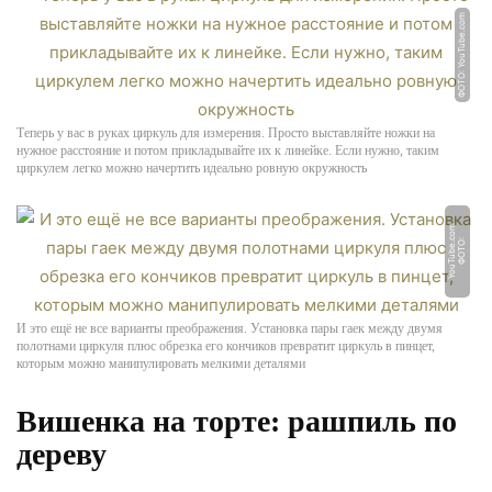
ФОТО: YouTube.com
Теперь у вас в руках циркуль для измерения. Просто выставляйте ножки на
нужное расстояние и потом прикладывайте их к линейке. Если нужно, таким
циркулем легко можно начертить идеально ровную окружность
m
Ф
О
Т
О:
Y
o
u
T
u
b
e.
c
o
И это ещё не все варианты преображения. Установка пары гаек между двумя
полотнами циркуля плюс обрезка его кончиков превратит циркуль в пинцет,
которым можно манипулировать мелкими деталями
Вишенка на торте: рашпиль по
дереву