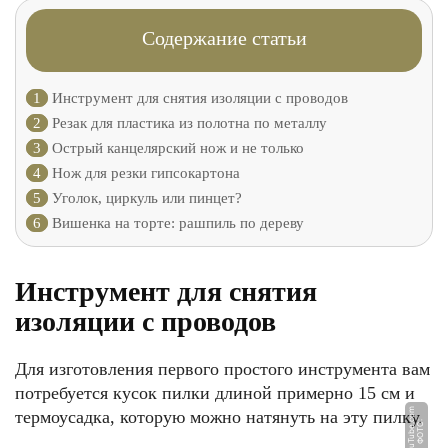
Содержание статьи
1
Инструмент для снятия изоляции с проводов
2
Резак для пластика из полотна по металлу
3
Острый канцелярский нож и не только
4
Нож для резки гипсокартона
5
Уголок, циркуль или пинцет?
6
Вишенка на торте: рашпиль по дереву
Инструмент для снятия
изоляции с проводов
Для изготовления первого простого инструмента вам
потребуется кусок пилки длиной примерно 15 см и
m
термоусадка, которую можно натянуть на эту пилку.
Ф
О
Т
О:
Y
o
u
T
u
b
e.
c
o