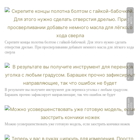
m
Ф
О
Т
О:
Y
o
u
T
u
b
e.
c
o
Скрепите концы полотна болтом с гайкой-бабочкой. Для этого нужно сделать
отверстия дрелью. При просверливании добавьте немного масла для лёгкого хода
сверла
m
Ф
О
Т
О:
Y
o
u
T
u
b
e.
c
o
В результате вы получите инструмент для переноса уголка с любым градусом.
Барашек прочно зафиксирует направляющие, так что ошибок не будет
m
Ф
О
Т
О:
Y
o
u
T
u
b
e.
c
o
Можно усовершенствовать уже готовую модель, если заострить кончики ножек