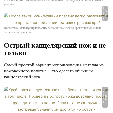
Если вам нужно ровно разрезать лист пластика, проведите линию по линейке с
усилием
m
Ф
О
Т
О:
Y
o
u
T
u
b
e.
c
o
После такой манипуляции пластик легко разломится по прочерченной линии,
оставляя ровный край
Острый канцелярский нож и не
только
Самый простой вариант использования металла из
ножовочного полотна – это сделать обычный
канцелярский нож.
m
Ф
О
Т
О:
Y
o
u
T
u
b
e.
c
o