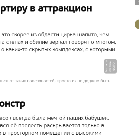
ртиру в аттракцион
это скорее из области цирка шапито, чем
на стенах и обилие зеркал говорят о многом,
– о каких-то скрытых комплексах, с которыми
u
-
Ф
О
Т
О
:
mi
l
a
n
o
h
o
m
e.
r
ться от таких поверхностей, просто их не должно быть
монстр
есок всегда была мечтой наших бабушек.
 вся её прелесть раскрывается только в
ё в просторном помещении с высокими