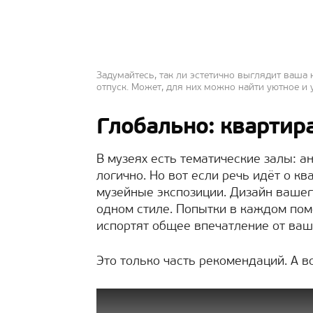
Задумайтесь, так ли эстетично выглядит ваша
отпуск. Может, для них можно найти уютное и
Глобально: квартира
В музеях есть тематические залы: а
логично. Но вот если речь идёт о кв
музейные экспозиции. Дизайн ваше
одном стиле. Попытки в каждом по
испортят общее впечатление от ваш
Это только часть рекомендаций. А 