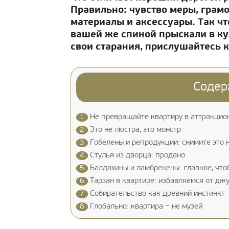
Правильно: чувство меры, грам
материалы и аксессуары. Так что
вашей же спиной прыскали в ку
свои старания, прислушайтесь к
Содер
1
Не превращайте квартиру в аттракцио
2
Это не люстра, это монстр
3
Гобелены и репродукции: снимите это
4
Стулья из дворца: продано
5
Балдахины и ламбрекены: главное, что
6
Тарзан в квартире: избавляемся от дж
7
Собирательство как древний инстинкт
8
Глобально: квартира − не музей