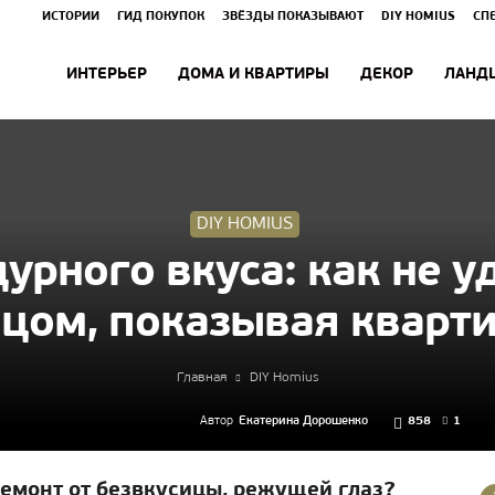
ИСТОРИИ
ГИД ПОКУПОК
ЗВЁЗДЫ ПОКАЗЫВАЮТ
DIY HOMIUS
СП
ИНТЕРЬЕР
ДОМА И КВАРТИРЫ
ДЕКОР
ЛАНД
DIY HOMIUS
урного вкуса: как не у
цом, показывая кварт
Главная
DIY Homius
Автор
Екатерина Дорошенко
858
1
ремонт от безвкусицы, режущей глаз?