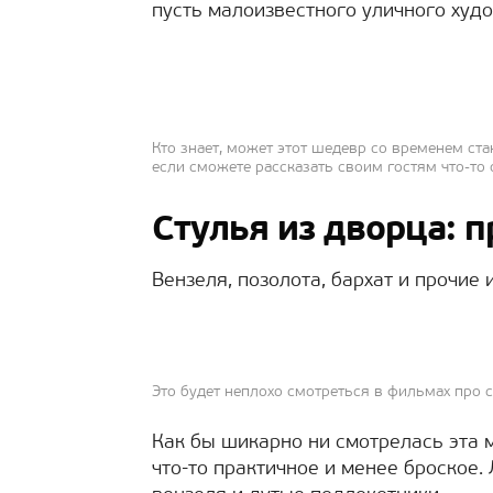
пусть малоизвестного уличного худ
Кто знает, может этот шедевр со временем ста
если сможете рассказать своим гостям что-то 
Стулья из дворца: 
Вензеля, позолота, бархат и прочие 
Это будет неплохо смотреться в фильмах про с
Как бы шикарно ни смотрелась эта 
что-то практичное и менее броское.