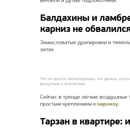
вензеля и дутые подлокотники.
Балдахины и ламбре
карниз не обвалилс
Замысловатые драпировки и тяжёлы
залах.
Это не просто пылесборники, это деталь, кото
вычурным и аляпистым
Сейчас в тренде лёгкие воздушные 
простым креплением к
карнизу
.
Тарзан в квартире: