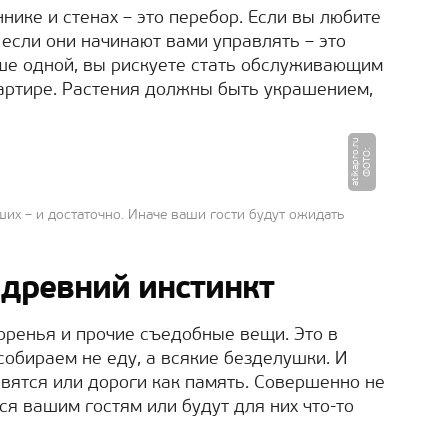
ннике и стенах – это перебор. Если вы любите
 если они начинают вами управлять – это
льше одной, вы рискуете стать обслуживающим
артире. Растения должны быть украшением,
u
Ф
О
Т
О
:
a
ti
k
a
p
r
o.
r
их – и достаточно. Иначе ваши гости будут ожидать
 древний инстинкт
ренья и прочие съедобные вещи. Это в
собираем не еду, а всякие безделушки. И
вятся или дороги как память. Совершенно не
ся вашим гостям или будут для них что-то