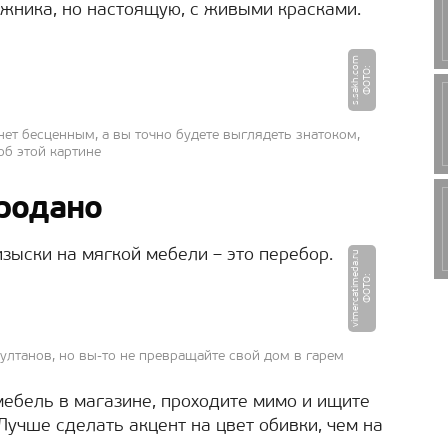
ожника, но настоящую, с живыми красками.
m
Ф
О
Т
О
:
s.
s
a
k
h.
c
o
нет бесценным, а вы точно будете выглядеть знатоком,
об этой картине
продано
изыски на мягкой мебели – это перебор.
u
Ф
О
Т
О
:
vi
m
e
r
c
a
ti
m
e
d
a.
r
ултанов, но вы-то не превращайте свой дом в гарем
мебель в магазине, проходите мимо и ищите
 Лучше сделать акцент на цвет обивки, чем на