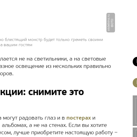
u
Ф
О
Т
О
:
o
t
d
e
l
ki
n
o.
r
нно блестящий монстр будет только греметь своими
за вашим гостям
лается не на светильники, а на световые
разное освещение из нескольких правильно
оров.
кции: снимите это
 могут радовать глаз и в
постерах
и
 альбомах, а не на стенах. Если вы хотите
сом, лучше приобретите настоящую работу −