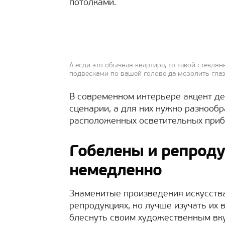
потолками.
А если это обычная квартира, то такой стекля
подвесками по вашей голове да мозолить гла
В современном интерьере акцент де
сценарии, а для них нужно разнооб
расположенных осветительных приб
Гобелены и репроду
немедленно
Знаменитые произведения искусства
репродукциях, но лучше изучать их в
блеснуть своим художественным вку