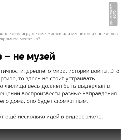
m
Ф
О
Т
О
:
p
p.
u
s
e
r
a
pi.
c
o
 коллекция игрушечных мишек или магнитов из поездок в
 укромное местечко?
 − не музей
нтичности, древнего мира, истории войны. Это
артире, то здесь не стоит устраивать
го жилища весь должен быть выдержан в
мещении воспроизвести разные направления
его дома, оно будет скомканным.
вот ещё несколько идей в видеосюжете: