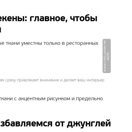
кены: главное, чтобы
я
t
е ткани уместны только в ресторанных
Ф
О
Т
О
:
a
v
a
t
a
r
s.
m
d
s.
y
a
n
d
e
x.
n
e
рая сразу привлекает внимание и делает ваш интерьер
ткани с акцентным рисунком и предельно
 избавляемся от джунглей