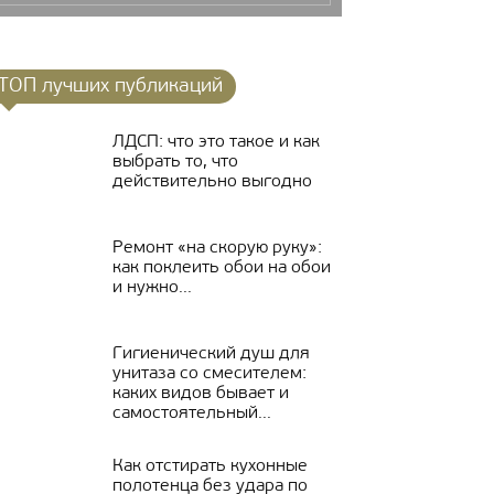
ТОП лучших публикаций
ЛДСП: что это такое и как
выбрать то, что
действительно выгодно
Ремонт «на скорую руку»:
как поклеить обои на обои
и нужно...
Гигиенический душ для
унитаза со смесителем:
каких видов бывает и
самостоятельный...
Как отстирать кухонные
полотенца без удара по