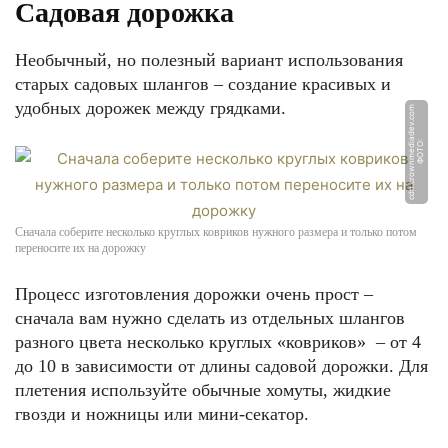
Садовая дорожка
Необычный, но полезный вариант использования
старых садовых шлангов – создание красивых и
удобных дорожек между грядками.
m
Ф
О
Т
О:
c
d
n.
c
r
o
w
n
m
e
di
a
d
e
v.
c
o
Сначала соберите несколько круглых ковриков нужного размера и только потом
переносите их на дорожку
Процесс изготовления дорожки очень прост –
сначала вам нужно сделать из отдельных шлангов
разного цвета несколько круглых «ковриков» ‒ от 4
до 10 в зависимости от длины садовой дорожки. Для
плетения используйте обычные хомуты, жидкие
гвозди и ножницы или мини-секатор.