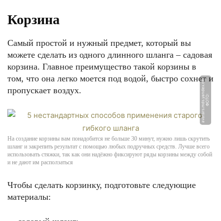
Корзина
Самый простой и нужный предмет, который вы
можете сделать из одного длинного шланга – садовая
корзина. Главное преимущество такой корзины в
том, что она легко моется под водой, быстро сохнет и
t
пропускает воздух.
Ф
О
Т
О:
a
v
a
t
a
r
s.
m
d
s.
y
a
n
d
e
x.
n
e
На создание корзины вам понадобится не больше 30 минут, нужно лишь скрутить
шланг и закрепить результат с помощью любых подручных средств. Лучше всего
использовать стяжки, так как они надёжно фиксируют ряды корзины между собой
и не дают им расползаться
Чтобы сделать корзинку, подготовьте следующие
материалы: