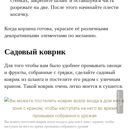
стенках, закрепите шланг и оставшуюся часть
разрежьте на две. После этого начинайте плести
косичку.
Когда корзина готова, украсьте её различными
декоративными элементами по желанию.
Садовый коврик
Для того чтобы вам было удобнее промывать овощи
и фрукты, собранные с грядки, сделайте садовый
коврик из шланга и постелите его рядом с уличным
краном. Такой коврик очень легко моется и сушится.
m
Ф
О
Т
О:
s
u
m
o
g
a
r
d
e
n
e
r.
c
o
Вы можете постелить коврик возле входа в дом или в зоне с краном, чтобы
наступать на него во время промывки собранного урожая