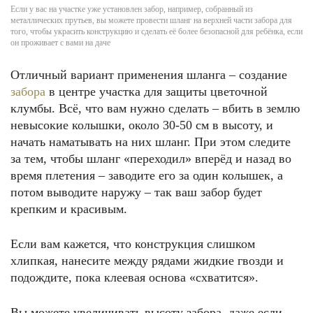
Если у вас на участке уже установлен забор, например, собранный из
металлических прутьев, вы можете провести шланг на верхней части забора для
того, чтобы украсить конструкцию и сделать её более безопасной для ребёнка, если
он проживает с вами на даче
Отличный вариант применения шланга – создание
забора
в центре участка для защиты цветочной
клумбы. Всё, что вам нужно сделать – вбить в землю
невысокие колышки, около 30-50 см в высоту, и
начать наматывать на них шланг. При этом следите
за тем, чтобы шланг «переходил» вперёд и назад во
время плетения – заводите его за один колышек, а
потом выводите наружу – так ваш забор будет
крепким и красивым.
Если вам кажется, что конструкция слишком
хлипкая, нанесите между рядами жидкие гвозди и
подождите, пока клеевая основа «схватится».
Вы можете увеличивать высоту забора, даже если